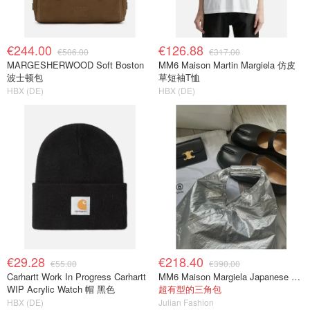
€244.00
€126.88
€506.00
€317.00
MARGESHERWOOD Soft Boston
MM6 Maison Martin Margiela 仿皮
波士顿包
草短袖T恤
HBX (DE)
HBX (DE)
€29.28
€218.40
€55.00
€390.00
Carhartt Work In Progress Carhartt
MM6 Maison Margiela Japanese Small 单肩包
WIP Acrylic Watch 帽 黑色
超有型的三角包
HBX (DE)
Julian Fashion