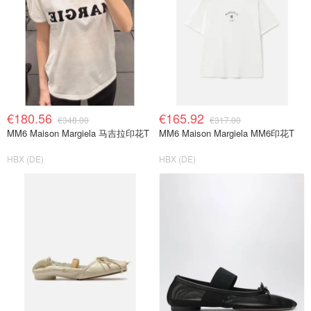
€180.56
€165.92
€348.00
€317.00
MM6 Maison Margiela 马吉拉印花T
MM6 Maison Margiela MM6印花T
HBX (DE)
HBX (DE)