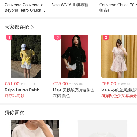
Converse Converse x
Veja WATA II 帆布鞋
Converse Chuck 70 
Beyond Retro Chuck 70
帆布鞋
HI 帆布鞋
大家都在抢
1
2
3
€51.00
€75.00
€96.00
€120.00
€355.00
€355.00
Ralph Lauren Ralph Lauren 男童亚麻衬衫
Maje 天鹅绒亮片迷你连
刘亦菲同款
衣裙 黑色
粉嫩配色少女感满分
猜你喜欢