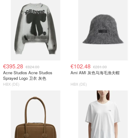
€395.28
€102.48
€824.00
€281.00
Acne Studios Acne Studios
Ami AMI 灰色马海毛渔夫帽
Sprayed Logo 卫衣 灰色
HBX (DE)
HBX (DE)