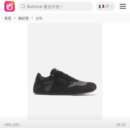
🇮🇹
4折！lulu周四疯狂上新
IT
Boticinal 夏促开抢！
速领！Stanley独家85折
Zalando 奥莱闪促！每日更新
首页
抢好货
女鞋
HBX (DE)
06-23