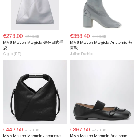
€273.00
€358.40
€420.00
€690.00
MM6 Maison Margiela 银色日式手
MM6 Maison Margiela Anatomic 短
袋
筒靴
Giglio (DE)
Julian Fashion
€442.50
€367.50
€590.00
€490.00
MM6 Maison Margiela Japanese
MM6 Maison Margiela Anatomic