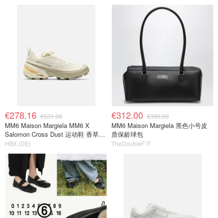
€278.16
€312.00
€531.00
€390.00
MM6 Maison Margiela MM6 X
MM6 Maison Margiela 黑色小号皮
Salomon Cross Dust 运动鞋 香草冰
质保龄球包
色
HBX (DE)
TheDoubleF IT