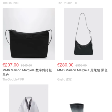
TheDoubleF
TheDoubleF IT
€207.00
€280.00
€345.00
€350.00
MM6 Maison Margiela 数字斜挎包
MM6 Maison Margiela 尼龙包 黑色
黑色
TheDoubleF FR
Giglio (DE)