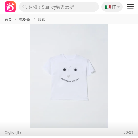
🇮🇹
速领！Stanley独家85折
IT
Boticinal 夏促开抢！
4折！lulu周四疯狂上新
Zalando 奥莱闪促！每日更新
首页
抢好货
服饰
Giglio (IT)
06-23