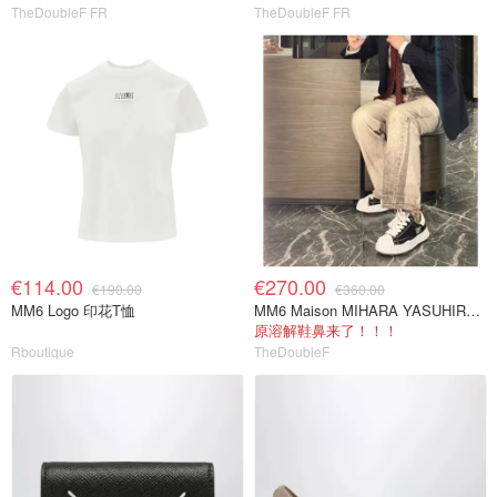
TheDoubleF FR
TheDoubleF FR
€114.00
€270.00
€190.00
€360.00
MM6 Logo 印花T恤
MM6 Maison MIHARA YASUHIRO Blakey Low 黑色帆布休闲鞋
原溶解鞋鼻来了！！！
Rboutique
TheDoubleF