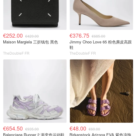
€252.00
€376.75
€420.00
€685.00
Maison Margiela 三折钱包 黑色
Jimmy Choo Love 65 粉色麂皮高跟
鞋
TheDoubleF FR
TheDoubleF FR
€654.50
€48.00
€935.00
€60.00
Balenciaga Runner 2 渐变色运动鞋
Birkenstock Arizona EVA 紫色凉拖