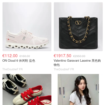
€112.00
€1917.50
€160.00
€2950.00
ON Cloud 6 休闲鞋 盐色
Valentino Garavani Laseine 黑色购
物包
TheDoubleF FR
TheDoubleF FR