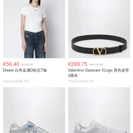
€56.40
€269.75
€94.00
€415.00
Diesel 白色金属D标志T恤
Valentino Garavani VLogo 黑色皮带
3厘米
TheDoubleF FR
TheDoubleF FR