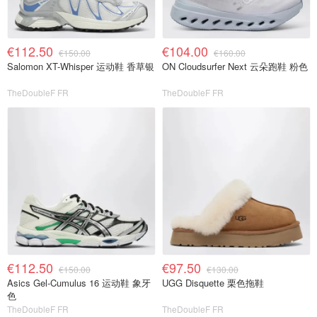
€112.50
€104.00
€150.00
€160.00
Salomon XT-Whisper 运动鞋 香草银
ON Cloudsurfer Next 云朵跑鞋 粉色
TheDoubleF FR
TheDoubleF FR
€112.50
€97.50
€150.00
€130.00
Asics Gel-Cumulus 16 运动鞋 象牙
UGG Disquette 栗色拖鞋
色
TheDoubleF FR
TheDoubleF FR