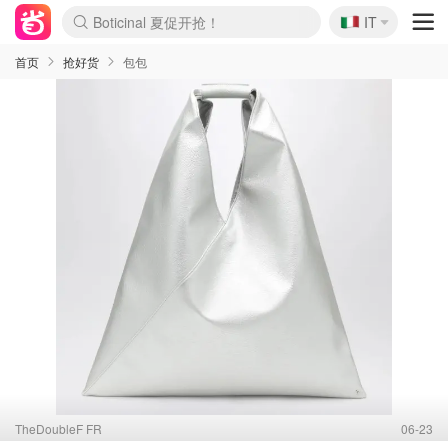
🇮🇹
4折！lulu周四疯狂上新
IT
Boticinal 夏促开抢！
速领！Stanley独家85折
Zalando 奥莱闪促！每日更新
首页
抢好货
包包
TheDoubleF FR
06-23