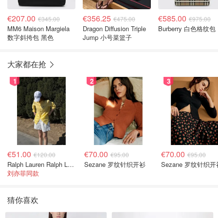
€207.00
€356.25
€585.00
€345.00
€475.00
€975.00
MM6 Maison Margiela
Dragon Diffusion Triple
Burberry 白色格纹包
数字斜挎包 黑色
Jump 小号菜篮子
大家都在抢
1
2
3
€51.00
€70.00
€70.00
€120.00
€95.00
€95.00
Ralph Lauren Ralph Lauren 男童亚麻衬衫
Sezane 罗纹针织开衫
Sezane 罗纹针织开
刘亦菲同款
猜你喜欢