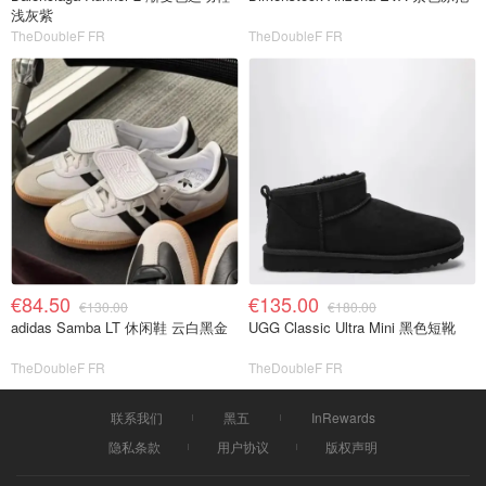
浅灰紫
TheDoubleF FR
TheDoubleF FR
€84.50
€135.00
€130.00
€180.00
adidas Samba LT 休闲鞋 云白黑金
UGG Classic Ultra Mini 黑色短靴
TheDoubleF FR
TheDoubleF FR
联系我们
黑五
InRewards
隐私条款
用户协议
版权声明