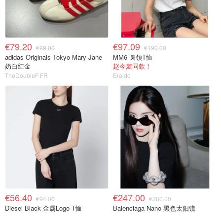
€79.20
€97.09
€99.00
€190.00
adidas Originals Tokyo Mary Jane
MM6 圆领T恤
奶白红金
赵今麦同款！
TheDoubleF FR
Eraldo
€56.40
€247.00
€94.00
€380.00
Diesel Black 金属Logo T恤
Balenciaga Nano 黑色太阳镜