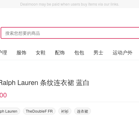
Dealmoon may be paid when users buy items via our links.
护理
服饰
女鞋
配饰
包包
男士
运动户外
Polo Ralph Lauren 条纹连衣裙 蓝白
00
lph Lauren
TheDoubleF FR
衬衫
连衣裙