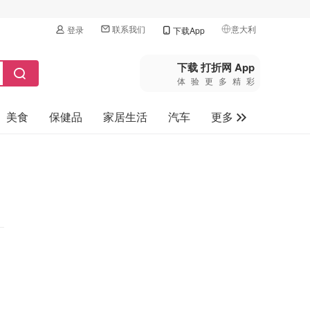
联系我们
意大利
登录
下载App
🇺🇸
美国
下载 打折网 App
体验更多精彩
🇨🇳
中国
美食
保健品
家居生活
汽车
更多
🇨🇦
加拿大
🇬🇧
家电数码
英国
母婴玩具
🇩🇪
德国
旅游
🇫🇷
法国
🇮🇹
意大利
🇦🇺
澳洲
🇳🇿
新西兰