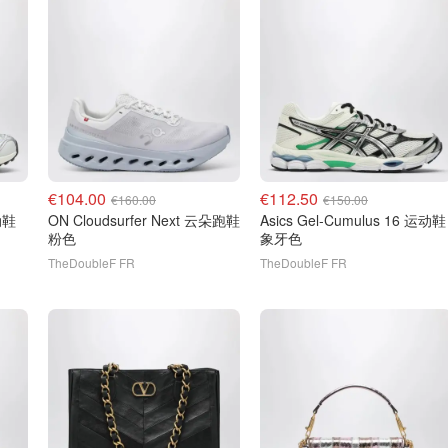
€104.00
€112.50
€160.00
€150.00
ON Cloudsurfer Next 云朵跑鞋
Asics Gel-Cumulus 16 运动鞋
粉色
象牙色
TheDoubleF FR
TheDoubleF FR