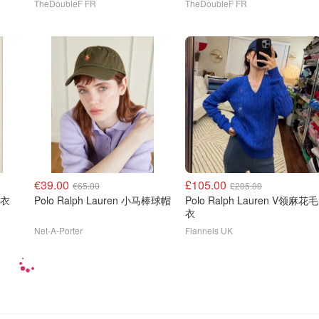
TheDoubleF FR
TheDoubleF FR
€39.00
£105.00
€65.00
£205.00
毛衣
Polo Ralph Lauren 小马棒球帽
Polo Ralph Lauren V领麻花毛
衣
Net-A-Porter
Flannels UK