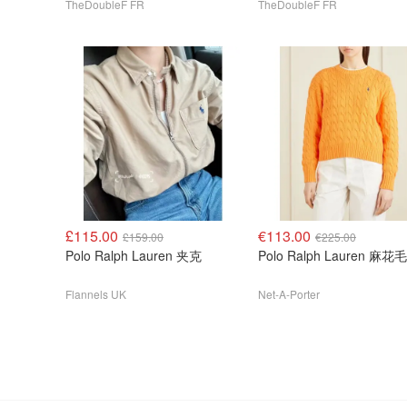
TheDoubleF FR
TheDoubleF FR
£115.00
€113.00
£159.00
€225.00
Polo Ralph Lauren 夹克
Polo Ralph Lauren 麻花
Flannels UK
Net-A-Porter