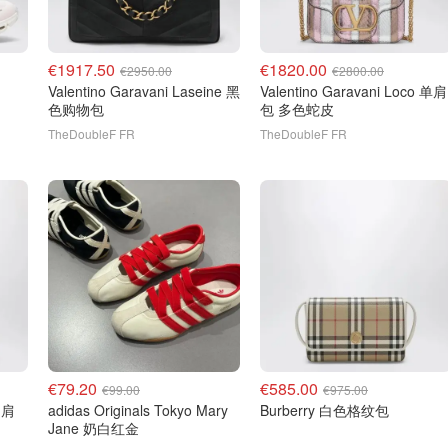
€1917.50
€1820.00
€2950.00
€2800.00
Valentino Garavani Laseine 黑
Valentino Garavani Loco 单肩
色购物包
包 多色蛇皮
TheDoubleF FR
TheDoubleF FR
€79.20
€585.00
€99.00
€975.00
adidas Originals Tokyo Mary
Burberry 白色格纹包
Jane 奶白红金