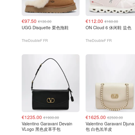
€97.50
€112.00
€130.00
€160.00
UGG Disquette 栗色拖鞋
ON Cloud 6 休闲鞋 盐色
TheDoubleF FR
TheDoubleF FR
€1235.00
€1625.00
€1900.00
€2500.00
Valentino Garavani Devain
Valentino Garavani Djuna 肩
VLogo 黑色皮革手包
包 白色羔羊皮