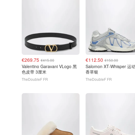
€269.75
€112.50
€415.00
€150.00
Valentino Garavani VLogo 黑
Salomon XT-Whisper 运动鞋
色皮带 3厘米
香草银
TheDoubleF FR
TheDoubleF FR