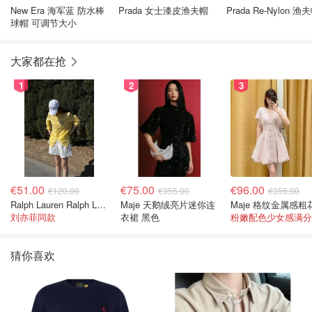
New Era 海军蓝 防水棒
Prada 女士漆皮渔夫帽
Prada Re-Nylon 渔
球帽 可调节大小
大家都在抢
1
2
3
€51.00
€75.00
€96.00
€120.00
€355.00
€355.00
Ralph Lauren Ralph Lauren 男童亚麻衬衫
Maje 天鹅绒亮片迷你连
刘亦菲同款
衣裙 黑色
粉嫩配色少女感满分
猜你喜欢