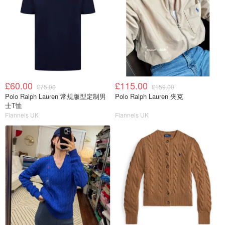
£60.00
£115.00
£75.00
£159.00
Polo Ralph Lauren 常规版型定制男
Polo Ralph Lauren 夹克
士T恤
Flannels UK
Flannels UK