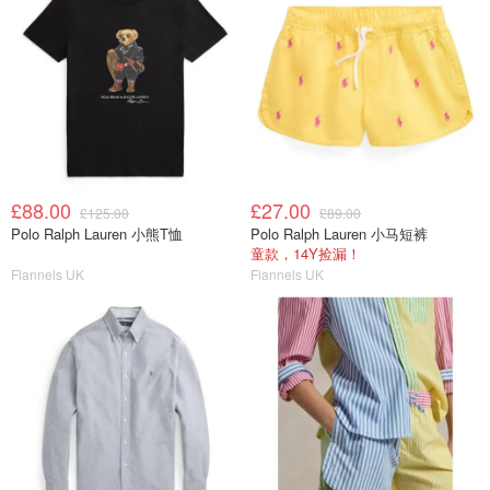
£88.00
£27.00
£125.00
£89.00
Polo Ralph Lauren 小熊T恤
Polo Ralph Lauren 小马短裤
童款，14Y捡漏！
Flannels UK
Flannels UK