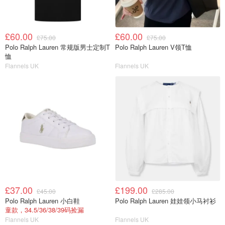
£60.00
£60.00
£75.00
£75.00
Polo Ralph Lauren 常规版男士定制T
Polo Ralph Lauren V领T恤
恤
Flannels UK
Flannels UK
£37.00
£199.00
£45.00
£285.00
Polo Ralph Lauren 小白鞋
Polo Ralph Lauren 娃娃领小马衬衫
童款，34.5/36/38/39码捡漏
Flannels UK
Flannels UK