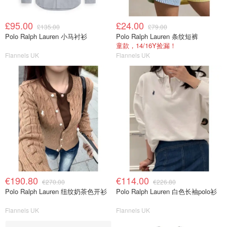
£95.00
£24.00
£135.00
£79.00
Polo Ralph Lauren 小马衬衫
Polo Ralph Lauren 条纹短裤
童款，14/16Y捡漏！
Flannels UK
Flannels UK
€190.80
€114.00
€270.00
€226.80
Polo Ralph Lauren 纽纹奶茶色开衫
Polo Ralph Lauren 白色长袖polo衫
Flannels UK
Flannels UK