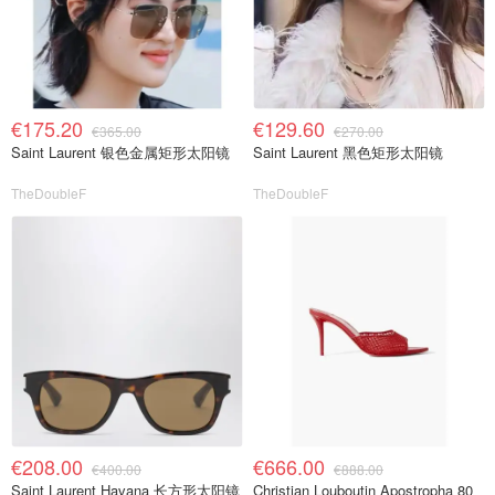
€175.20
€129.60
€365.00
€270.00
Saint Laurent 银色金属矩形太阳镜
Saint Laurent 黑色矩形太阳镜
TheDoubleF
TheDoubleF
€208.00
€666.00
€400.00
€888.00
Saint Laurent Havana 长方形太阳镜
Christian Louboutin Apostropha 80