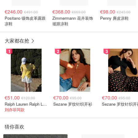
€246.00
€368.00
€98.00
€491.00
€669.00
€243.00
Positano 镶饰皮革露跟
Zimmermann 花卉装饰
Penny 麂皮凉鞋
凉鞋
坡跟凉鞋
大家都在抢
1
2
3
€51.00
€70.00
€70.00
€120.00
€95.00
€95.00
Ralph Lauren Ralph Lauren 男童亚麻衬衫
Sezane 罗纹针织开衫
Sezane 罗纹针织开
刘亦菲同款
猜你喜欢