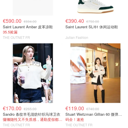
€590.00
€390.40
€694.00
€750.00
Saint Laurent Amber 皮革凉鞋
Saint Laurent SL/61 休闲运动鞋
35.5捡漏
THE OUTNET FR
Julian Fashion
€170.00
€119.00
€265.00
€740.00
Sandro 条纹羊毛混纺针织马球卫衣
Stuart Weitzman Gillian 60 微弹绒面过膝靴 黑色
慵懒随性又不失质感，通勤度假都能穿
码全！速抢
THE OUTNET FR
THE OUTNET FR