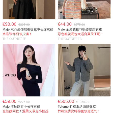
€90.00
€44.00
€335.00
€275.00
Maje 水晶装饰层叠提花中长连衣裙
Maje 金属感粗花呢镂空连衣裙
水晶装饰细节拉满！
彩色粗花呢也太适合夏天了吧~
THE OUTNET FR
THE OUTNET FR
€59.00
€505.00
€275.00
€1050.00
Maje 罗纹露肩中长连衣裙
Toteme 竹棉混纺绗缝夹克
金智媛同款！温柔又带点小性感
竹棉混纺比纯棉更软更透气！