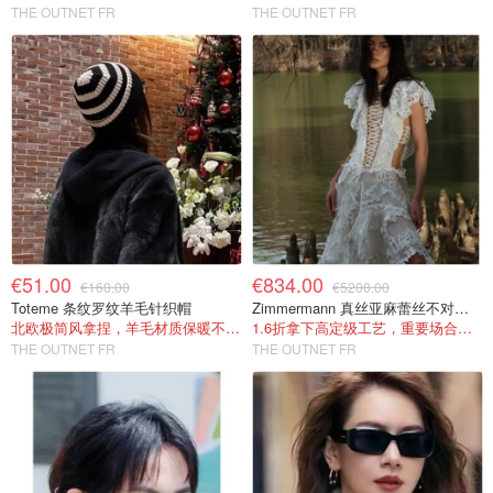
THE OUTNET FR
THE OUTNET FR
€51.00
€834.00
€160.00
€5200.00
Toteme 条纹罗纹羊毛针织帽
Zimmermann 真丝亚麻蕾丝不对称长裙
北欧极简风拿捏，羊毛材质保暖不扎头
1.6折拿下高定级工艺，重要场合穿绝对镇场~
THE OUTNET FR
THE OUTNET FR