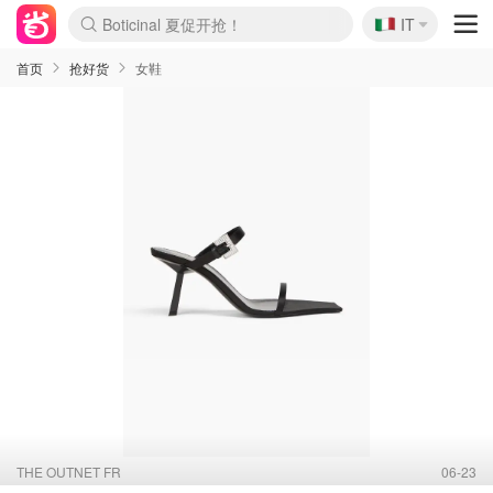
🇮🇹
4折！lulu周四疯狂上新
IT
Boticinal 夏促开抢！
速领！Stanley独家85折
Zalando 奥莱闪促！每日更新
首页
抢好货
女鞋
THE OUTNET FR
06-23