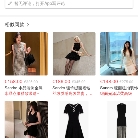
暂无评论，打开App写评论
相似同款
€158.00
€186.00
€148.00
€325.00
€345.00
€275.00
Sandro 水晶装饰金属感斜纹迷你连衣裙
Sandro 镶饰绒面褶皱迷你连衣裙
水晶点缀精致吸睛~
丝绒质感高级显贵，荷叶边设计灵动又浪漫
缎面光泽温柔高级