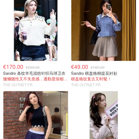
€170.00
€49.00
€265.00
€185.00
Sandro 条纹羊毛混纺针织马球卫衣
Sandro 棋盘格棉提花衬衫
慵懒随性又不失质感，通勤度假都能穿
棋盘格纹复古又时髦！
THE OUTNET FR
THE OUTNET FR