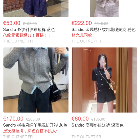
€53.00
€222.00
€195.00
€345.00
Sandro 条纹斜纹布短裤 蓝色
Sandro 金属感格纹粗花呢夹克 粉色
条纹元素超经典！百搭！！
林允儿同款！
THE OUTNET FR
THE OUTNET FR
€170.00
€60.00
€265.00
€185.00
Sandro 拼接府绸羊毛混纺开衫 灰色
Sandro 高腰斜纹短裤 深蓝色
层次感拉满，灰色百搭不挑人~
THE OUTNET FR
THE OUTNET FR