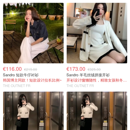
€116.00
€173.00
€215.00
€325.00
Sandro 短款牛仔衬衫
Sandro 羊毛丝绒拼接开衫
韩国博主同款！短款设计拉长比例~
开衫设计慵懒随性，精致女孩秋冬必备
THE OUTNET FR
THE OUTNET FR