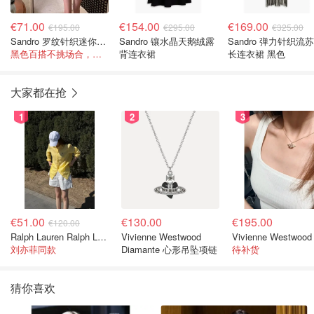
€71.00
€154.00
€169.00
€195.00
€295.00
€325.00
Sandro 罗纹针织迷你连衣裙 黑色
Sandro 镶水晶天鹅绒露
Sandro 弹力针织流
黑色百搭不挑场合，迷你裙长度显腿长！
背连衣裙
长连衣裙 黑色
大家都在抢
1
2
3
€51.00
€130.00
€195.00
€120.00
Ralph Lauren Ralph Lauren 男童亚麻衬衫
Vivienne Westwood
刘亦菲同款
Diamante 心形吊坠项链
待补货
猜你喜欢