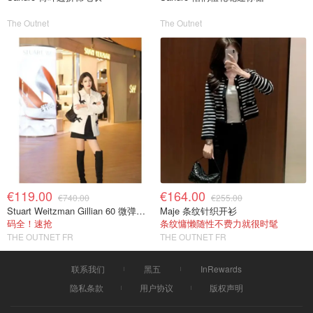
The Outnet
The Outnet
€119.00
€164.00
€740.00
€255.00
Stuart Weitzman Gillian 60 微弹绒面过膝靴 黑色
Maje 条纹针织开衫
码全！速抢
条纹慵懒随性不费力就很时髦
THE OUTNET FR
THE OUTNET FR
联系我们
黑五
InRewards
隐私条款
用户协议
版权声明