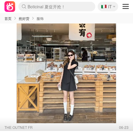
🇮🇹
4折！lulu周四疯狂上新
IT
Boticinal 夏促开抢！
速领！Stanley独家85折
Zalando 奥莱闪促！每日更新
首页
抢好货
服饰
THE OUTNET FR
06-23