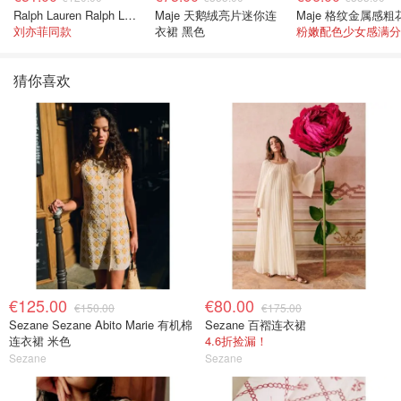
Ralph Lauren Ralph Lauren 男童亚麻衬衫
Maje 天鹅绒亮片迷你连
刘亦菲同款
衣裙 黑色
粉嫩配色少女感满分
猜你喜欢
€125.00
€80.00
€150.00
€175.00
Sezane Sezane Abito Marie 有机棉
Sezane 百褶连衣裙
连衣裙 米色
4.6折捡漏！
Sezane
Sezane