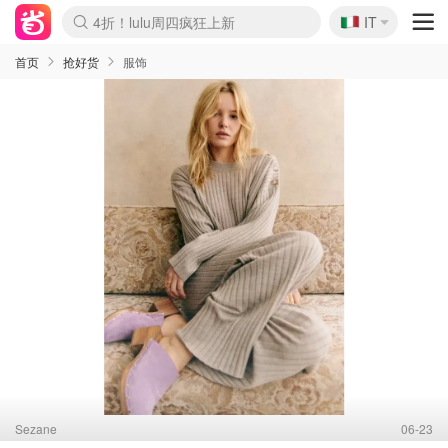
🇮🇹
4折！lulu周四疯狂上新
IT
Boticinal 夏促开抢！
速领！Stanley独家85折
Zalando 奥莱闪促！每日更新
首页
抢好货
服饰
Sezane
06-23