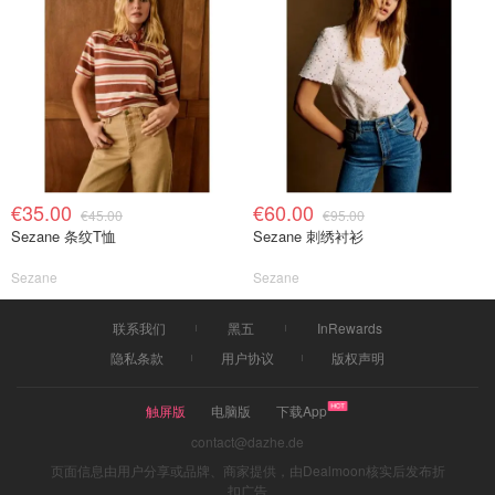
€35.00
€60.00
€45.00
€95.00
Sezane 条纹T恤
Sezane 刺绣衬衫
Sezane
Sezane
联系我们
黑五
InRewards
隐私条款
用户协议
版权声明
触屏版
电脑版
下载App
contact@dazhe.de
页面信息由用户分享或品牌、商家提供，由Dealmoon核实后发布折
扣广告