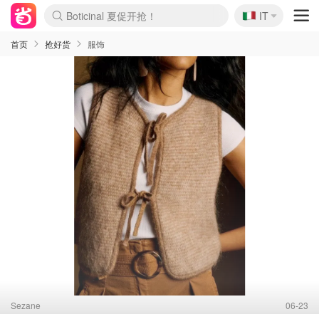
🇮🇹
4折！lulu周四疯狂上新
IT
Boticinal 夏促开抢！
速领！Stanley独家85折
Zalando 奥莱闪促！每日更新
首页
抢好货
服饰
Sezane
06-23