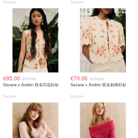
Sezane
Sezane
€85.00
€70.00
€115.00
€105.00
Sezane x Andión 联名印花衬衫
Sezane x Andión 联名刺绣衬衫
Sezane
Sezane