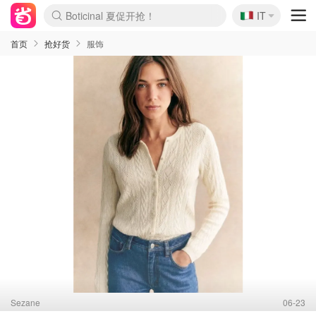
🇮🇹
4折！lulu周四疯狂上新
IT
Boticinal 夏促开抢！
速领！Stanley独家85折
Zalando 奥莱闪促！每日更新
首页
抢好货
服饰
Sezane
06-23