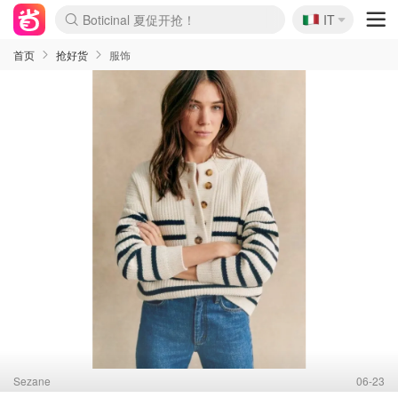
🇮🇹
4折！lulu周四疯狂上新
IT
Boticinal 夏促开抢！
速领！Stanley独家85折
Zalando 奥莱闪促！每日更新
首页
抢好货
服饰
Sezane
06-23