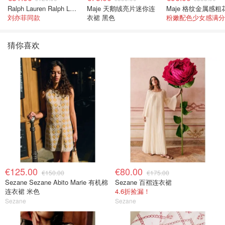
Ralph Lauren Ralph Lauren 男童亚麻衬衫
Maje 天鹅绒亮片迷你连
刘亦菲同款
衣裙 黑色
粉嫩配色少女感满分
猜你喜欢
€125.00
€80.00
€150.00
€175.00
Sezane Sezane Abito Marie 有机棉
Sezane 百褶连衣裙
连衣裙 米色
4.6折捡漏！
Sezane
Sezane