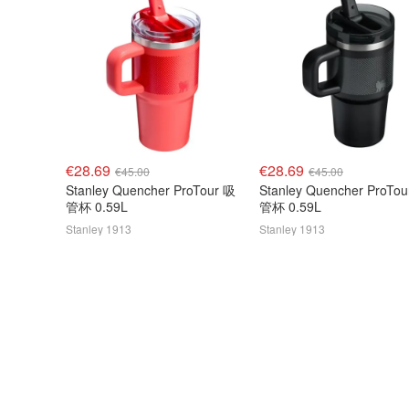
€28.69
€28.69
€45.00
€45.00
Stanley Quencher ProTour 吸
Stanley Quencher ProTo
管杯 0.59L
管杯 0.59L
Stanley 1913
Stanley 1913