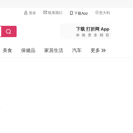
联系我们
意大利
登录
下载App
🇺🇸
美国
下载 打折网 App
体验更多精彩
🇨🇳
中国
美食
保健品
家居生活
汽车
更多
🇨🇦
加拿大
🇬🇧
家电数码
英国
母婴玩具
🇩🇪
德国
旅游
🇫🇷
法国
🇮🇹
意大利
🇦🇺
澳洲
🇳🇿
新西兰