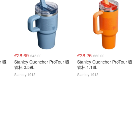
€28.69
€38.25
€45.00
€60.00
ur 吸
Stanley Quencher ProTour 吸
Stanley Quencher ProTour 吸
管杯 0.59L
管杯 1.18L
Stanley 1913
Stanley 1913