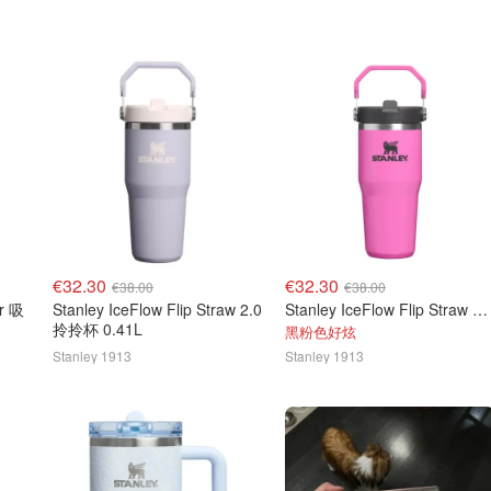
€32.30
€32.30
€38.00
€38.00
ur 吸
Stanley IceFlow Flip Straw 2.0
Stanley IceFlow Flip Straw 2.0 随行杯 0.41L
拎拎杯 0.41L
黑粉色好炫
Stanley 1913
Stanley 1913