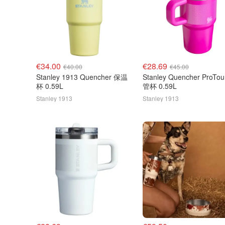
€34.00
€28.69
€40.00
€45.00
Stanley 1913 Quencher 保温
Stanley Quencher ProTo
杯 0.59L
管杯 0.59L
Stanley 1913
Stanley 1913