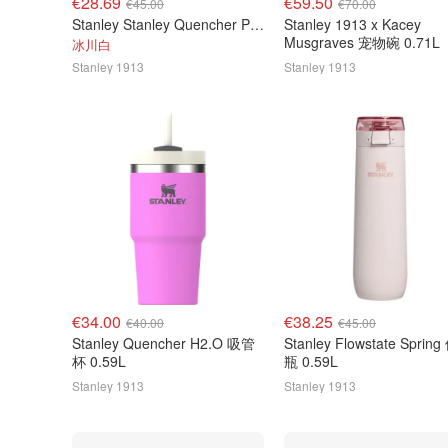
€28.69
€59.50
€45.00
€70.00
Stanley Stanley Quencher ProTour 吸管杯 0.59L
Stanley 1913 x Kacey
Musgraves 宠物碗 0.71L
冰川白
Stanley 1913
Stanley 1913
€34.00
€38.25
€40.00
€45.00
Stanley Quencher H2.O 吸管
Stanley Flowstate Sprin
杯 0.59L
瓶 0.59L
Stanley 1913
Stanley 1913