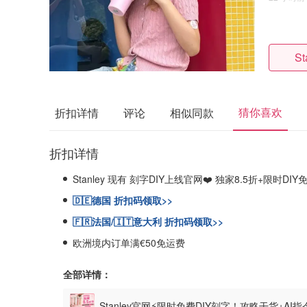
St
猜你喜欢
折扣详情
评论
相似同款
折扣详情
Stanley 现有 刻字DIY上线官网❤️ 独家8.5折+限时DI
🇩🇪德国 折扣码领取>>
🇫🇷法国/🇮🇹意大利 折扣码领取>>
欧洲境内订单满€50免运费
全部详情：
Stanley官网⚡️限时免费DIY刻字！攻略干货+A