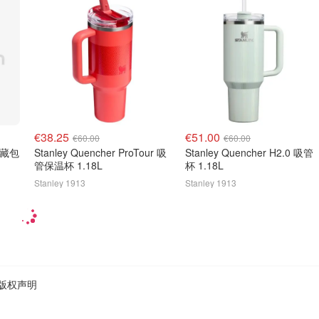
€38.25
€51.00
€60.00
€60.00
Stanley Quencher ProTour 吸
Stanley Quencher H2.0 吸管
管保温杯 1.18L
杯 1.18L
Stanley 1913
Stanley 1913
版权声明