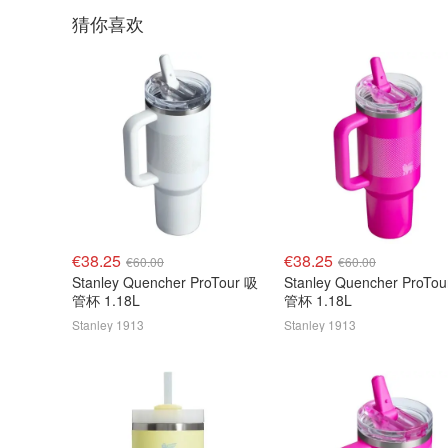
猜你喜欢
€38.25
€38.25
€60.00
€60.00
Stanley Quencher ProTour 吸
Stanley Quencher ProTo
管杯 1.18L
管杯 1.18L
Stanley 1913
Stanley 1913