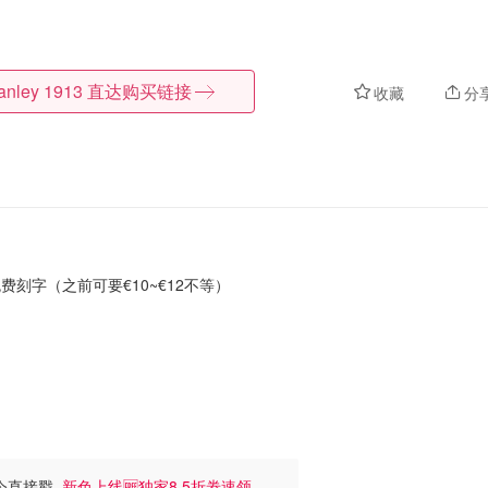
anley 1913
直达购买链接
收藏
分
Y免费刻字（
之前可要€10~€12不等
）
I指令直接戳
新色上线🆓独家8.5折劵速领