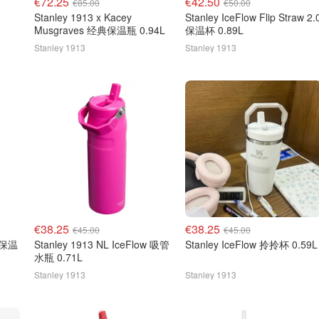
€72.25
€42.50
€85.00
€50.00
Stanley 1913 x Kacey
Stanley IceFlow Flip Straw 2.
Musgraves 经典保温瓶 0.94L
保温杯 0.89L
Stanley 1913
Stanley 1913
€38.25
€38.25
€45.00
€45.00
g 保温
Stanley 1913 NL IceFlow 吸管
Stanley IceFlow 拎拎杯 0.59L
水瓶 0.71L
Stanley 1913
Stanley 1913