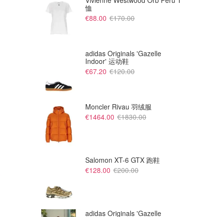
Vivienne Westwood Orb Peru T
恤
€88.00
€170.00
adidas Originals 'Gazelle
Indoor' 运动鞋
€67.20
€120.00
Moncler Rivau 羽绒服
€1464.00
€1830.00
Salomon XT-6 GTX 跑鞋
€128.00
€200.00
adidas Originals 'Gazelle