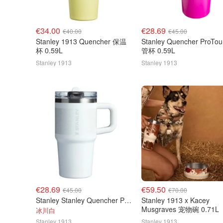
€34.00
€28.69
€40.00
€45.00
Stanley 1913 Quencher 保温
Stanley Quencher ProTo
杯 0.59L
管杯 0.59L
Stanley 1913
Stanley 1913
€28.69
€59.50
€45.00
€70.00
Stanley Stanley Quencher ProTour 吸管杯 0.59L
Stanley 1913 x Kacey
Musgraves 宠物碗 0.71L
冰川白
Stanley 1913
Stanley 1913