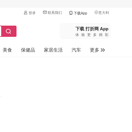
联系我们
意大利
登录
下载App
🇺🇸
美国
下载 打折网 App
体验更多精彩
🇨🇳
中国
美食
保健品
家居生活
汽车
更多
🇨🇦
加拿大
🇬🇧
家电数码
英国
母婴玩具
🇩🇪
德国
旅游
🇫🇷
法国
🇮🇹
意大利
🇦🇺
澳洲
🇳🇿
新西兰