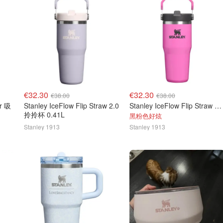
€32.30
€32.30
€38.00
€38.00
ur 吸
Stanley IceFlow Flip Straw 2.0
Stanley IceFlow Flip Straw 2.0 随行杯 0.41L
拎拎杯 0.41L
黑粉色好炫
Stanley 1913
Stanley 1913