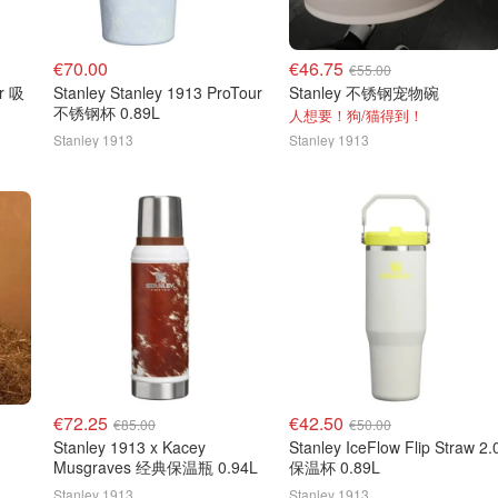
€70.00
€46.75
€55.00
ur 吸
Stanley Stanley 1913 ProTour
Stanley 不锈钢宠物碗
不锈钢杯 0.89L
人想要！狗/猫得到！
Stanley 1913
Stanley 1913
€72.25
€42.50
€85.00
€50.00
Stanley 1913 x Kacey
Stanley IceFlow Flip Straw 2.
Musgraves 经典保温瓶 0.94L
保温杯 0.89L
Stanley 1913
Stanley 1913