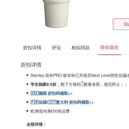
St
猜你喜欢
折扣详情
评论
相似同款
折扣详情
Stanley 现有PRO 吸管杯已升级至Next Level🆙告别漏
学生独家8.5折
，戳下方领码👇数量有限，领完即止；：
🇩🇪德国 折扣码领取>>
🇫🇷法国/🇮🇹意大利 折扣码领取>>
欧洲境内满€50免运费
全部详情：