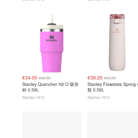
€34.00
€38.25
€40.00
€45.00
Stanley Quencher H2.O 吸管
Stanley Flowstate Sprin
杯 0.59L
瓶 0.59L
Stanley 1913
Stanley 1913