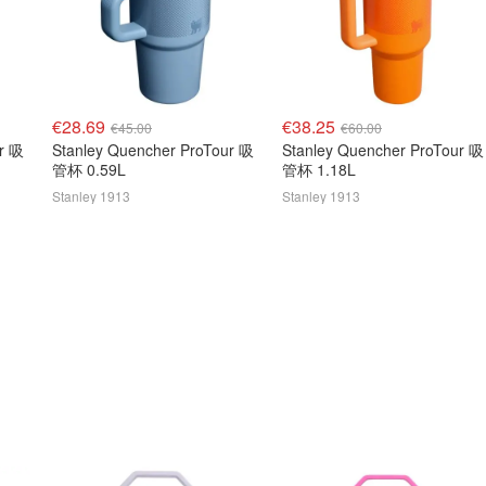
€28.69
€38.25
€45.00
€60.00
ur 吸
Stanley Quencher ProTour 吸
Stanley Quencher ProTour 吸
管杯 0.59L
管杯 1.18L
Stanley 1913
Stanley 1913