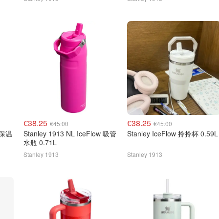
€38.25
€38.25
€45.00
€45.00
g 保温
Stanley 1913 NL IceFlow 吸管
Stanley IceFlow 拎拎杯 0.59L
水瓶 0.71L
Stanley 1913
Stanley 1913