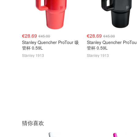
€28.69
€28.69
€45.00
€45.00
Stanley Quencher ProTour 吸
Stanley Quencher ProTo
管杯 0.59L
管杯 0.59L
Stanley 1913
Stanley 1913
猜你喜欢