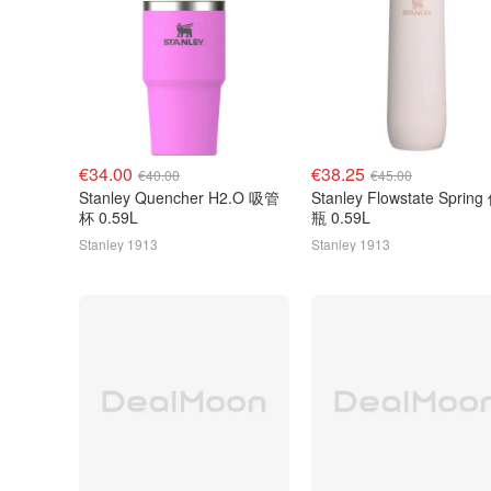
€34.00
€38.25
€40.00
€45.00
Stanley Quencher H2.O 吸管
Stanley Flowstate Sprin
杯 0.59L
瓶 0.59L
Stanley 1913
Stanley 1913