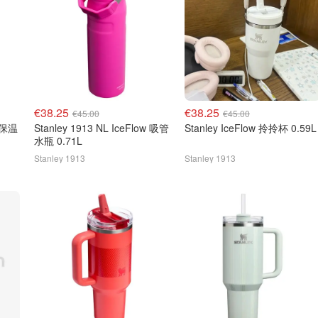
€38.25
€38.25
€45.00
€45.00
g 保温
Stanley 1913 NL IceFlow 吸管
Stanley IceFlow 拎拎杯 0.59L
水瓶 0.71L
Stanley 1913
Stanley 1913