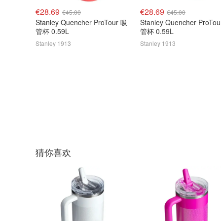
€28.69
€28.69
€45.00
€45.00
Stanley Quencher ProTour 吸
Stanley Quencher ProTo
管杯 0.59L
管杯 0.59L
Stanley 1913
Stanley 1913
猜你喜欢