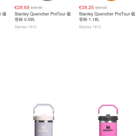
€28.69
€38.25
€45.00
€60.00
ur 吸
Stanley Quencher ProTour 吸
Stanley Quencher ProTour 吸
管杯 0.59L
管杯 1.18L
Stanley 1913
Stanley 1913