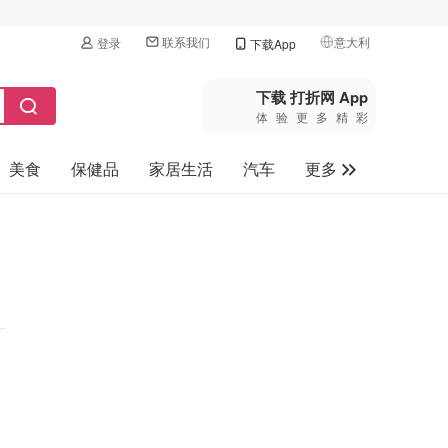
联系我们
意大利
登录
下载App
🇺🇸
美国
下载 打折网 App
体验更多精彩
🇨🇳
中国
美食
保健品
家居生活
汽车
更多
🇨🇦
加拿大
🇬🇧
家电数码
英国
母婴玩具
🇩🇪
德国
旅游
🇫🇷
法国
🇮🇹
意大利
🇦🇺
澳洲
🇳🇿
新西兰