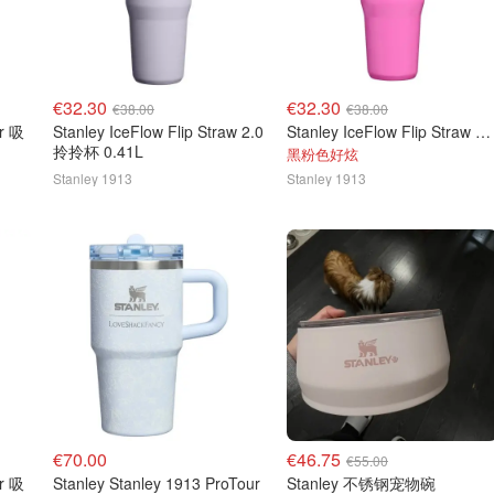
€32.30
€32.30
€38.00
€38.00
ur 吸
Stanley IceFlow Flip Straw 2.0
Stanley IceFlow Flip Straw 2.0 随行杯 0.41L
拎拎杯 0.41L
黑粉色好炫
Stanley 1913
Stanley 1913
€70.00
€46.75
€55.00
ur 吸
Stanley Stanley 1913 ProTour
Stanley 不锈钢宠物碗