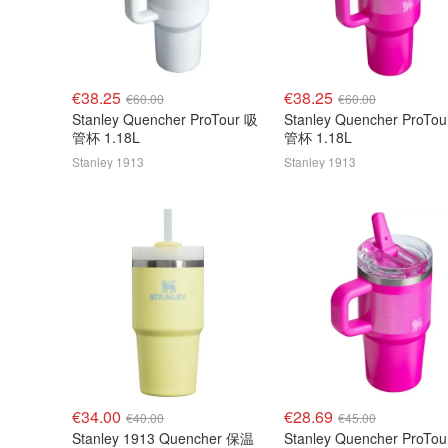
€38.25
€38.25
€60.00
€60.00
Stanley Quencher ProTour 吸
Stanley Quencher ProTo
管杯 1.18L
管杯 1.18L
Stanley 1913
Stanley 1913
€34.00
€28.69
€40.00
€45.00
Stanley 1913 Quencher 保温
Stanley Quencher ProTo