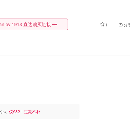
anley 1913
直达购买链接
1
分
持的队
仅€32！过期不补