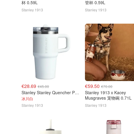
杯 0.59L
管杯 0.59L
Stanley 1913
Stanley 1913
€28.69
€59.50
€45.00
€70.00
Stanley Stanley Quencher ProTour 吸管杯 0.59L
Stanley 1913 x Kacey
Musgraves 宠物碗 0.71L
冰川白
Stanley 1913
Stanley 1913