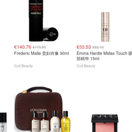
€140.76
€33.53
€175.95
€62.10
Frederic Malle 贵妇肖像 30ml
Emma Hardie Midas Touch 
部精华 15ml
Cult Beauty
Cult Beauty