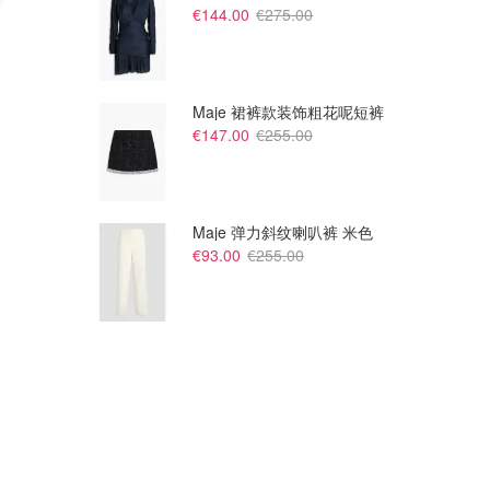
€144.00
€275.00
€22.99
€12.89
1%
The ordinary 丰盈精华 15ml
The ordinary 2%熊果苷精华30ml
国内没上！哪里凹陷涂哪里
淡化色素 补水保湿
Boticinal
Boticinal
Maje 裙裤款装饰粗花呢短裤
€147.00
€255.00
Maje 弹力斜纹喇叭裤 米色
€93.00
€255.00