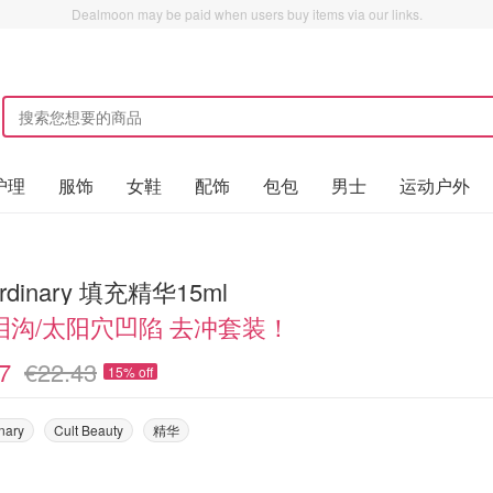
Dealmoon may be paid when users buy items via our links.
护理
服饰
女鞋
配饰
包包
男士
运动户外
ordinary 填充精华15ml
泪沟/太阳穴凹陷 去冲套装！
7
€22.43
15% off
nary
Cult Beauty
精华