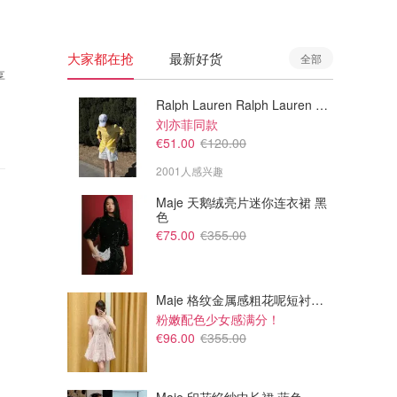
大家都在抢
最新好货
全部
享
Ralph Lauren Ralph Lauren 男童亚麻衬衫
刘亦菲同款
€51.00
€120.00
2001人感兴趣
Maje 天鹅绒亮片迷你连衣裙 黑
色
€75.00
€355.00
Maje 格纹金属感粗花呢短衬衫裙
粉嫩配色少女感满分！
€96.00
€355.00