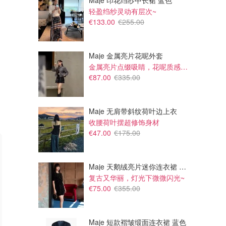
Maje 印花绉纱中长裙 蓝色
轻盈绉纱灵动有层次~
€133.00
€255.00
Maje 金属亮片花呢外套
金属亮片点缀吸睛，花呢质感高级又显贵
€87.00
€335.00
Maje 无肩带斜纹荷叶边上衣
收腰荷叶摆超修饰身材
€47.00
€175.00
Maje 天鹅绒亮片迷你连衣裙 黑色
复古又华丽，灯光下微微闪光~
€75.00
€355.00
Maje 短款褶皱缎面连衣裙 蓝色