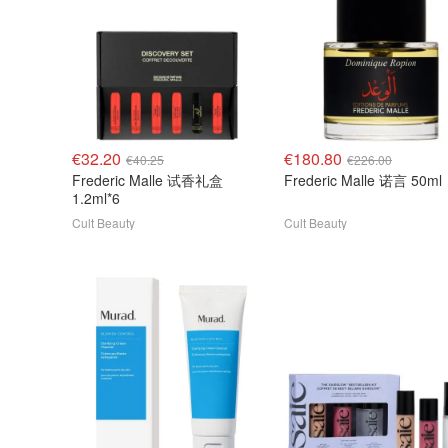
€32.20
€180.80
€40.25
€226.00
Frederic Malle 试香礼盒
Frederic Malle 诺言 50ml
1.2ml*6
Cult Beauty
Cult Beauty