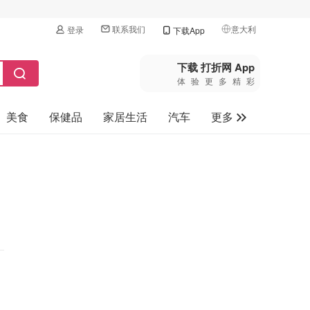
联系我们
意大利
登录
下载App
🇺🇸
美国
下载 打折网 App
体验更多精彩
🇨🇳
中国
美食
保健品
家居生活
汽车
更多
🇨🇦
加拿大
🇬🇧
家电数码
英国
母婴玩具
🇩🇪
德国
旅游
🇫🇷
法国
🇮🇹
意大利
🇦🇺
澳洲
🇳🇿
新西兰