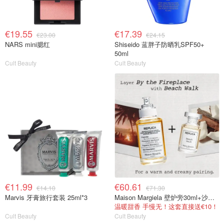
€19.55
€17.39
€23.00
€24.15
NARS mini腮红
Shiseido 蓝胖子防晒乳SPF50+
50ml
Cult Beauty
Cult Beauty
€11.99
€60.61
€14.10
€71.30
Marvis 牙膏旅行套装 25ml*3
Maison Margiela 壁炉旁30ml+沙滩漫步7ml
温暖甜香 手慢无！这套直接送€10！
Cult Beauty
Cult Beauty