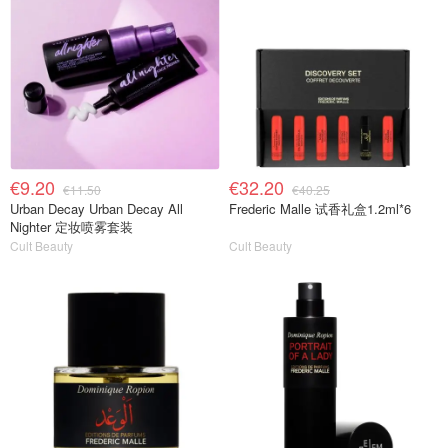
€9.20
€32.20
€11.50
€40.25
Urban Decay Urban Decay All
Frederic Malle 试香礼盒1.2ml*6
Nighter 定妆喷雾套装
Cult Beauty
Cult Beauty