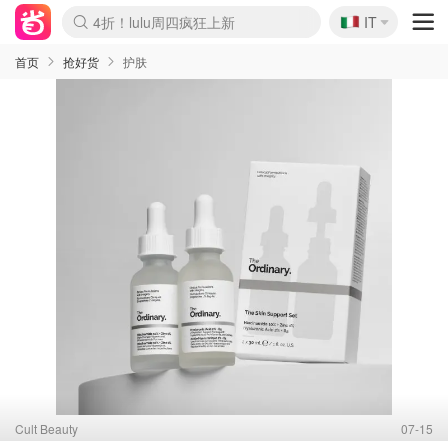
🇮🇹
4折！lulu周四疯狂上新
IT
Boticinal 夏促开抢！
速领！Stanley独家85折
Zalando 奥莱闪促！每日更新
首页
抢好货
护肤
Cult Beauty
07-15