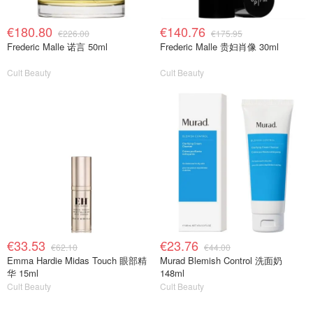
€180.80
€140.76
€226.00
€175.95
Frederic Malle 诺言 50ml
Frederic Malle 贵妇肖像 30ml
Cult Beauty
Cult Beauty
€33.53
€23.76
€62.10
€44.00
Emma Hardie Midas Touch 眼部精
Murad Blemish Control 洗面奶
华 15ml
148ml
Cult Beauty
Cult Beauty