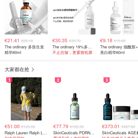
€21.41
€30.35
€9.18
€25.19
€35.70
€10.80
The ordinary 多肽生发
The ordinary 19%多肽与透明质酸精华 60ml
The ordinary 烟酰胺
精华60ml
不止抗皱，更紧致轮廓
美白精华60ml
大家都在抢
1
2
3
€51.00
€77.79
€373.01
€120.00
€102.35
€487.60
Ralph Lauren Ralph Lauren 男童亚麻衬衫
SkinCeuticals PDRN色修精华 30ml