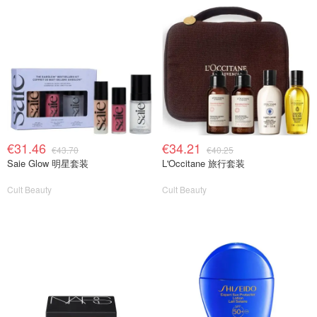
€31.46
€34.21
€43.70
€40.25
Saie Glow 明星套装
L'Occitane 旅行套装
Cult Beauty
Cult Beauty