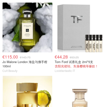
€115.00
€44.28
€143.75
€63.25
Jo Malone London 海盐与佛手柑
Tom Ford 试香礼盒 2ml*5支
100ml
含阳光琥珀、失落樱桃等爆款！
Cult Beauty
Lookfantastic IT