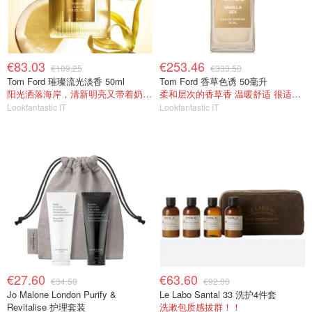
€83.03
€253.46
€109.25
€333.50
Tom Ford 璀璨流光淡香 50ml
Tom Ford 香草色诱 50毫升
阳光洒落海岸，清新明亮又带着奶香暖意
柔和层次的香草香 温暖舒适 很适合冬天~
Lookfantastic IT
Lookfantastic IT
€27.60
€63.60
€34.50
€92.00
Jo Malone London Purify &
Le Labo Santal 33 洗护4件套
Revitalise 护理套装
洗漱包质感拔群！！