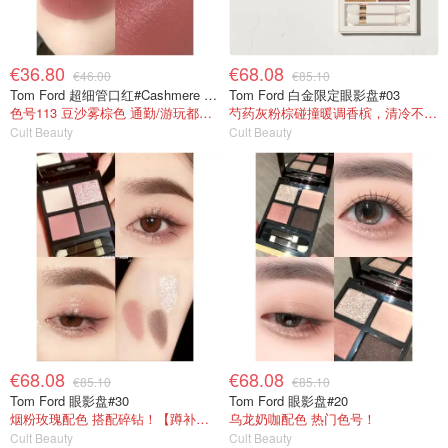
€36.80
€68.08
€46.00
€85.10
Tom Ford 超细管口红#Cashmere Suede
Tom Ford 白金限定眼影盘#03
色号113 豆沙雾棕色 通勤/游玩都合适
芍药灰粉棕碰撞暖调香槟，清冷不失柔和
Cult Beauty
Cult Beauty
€68.08
€68.08
€85.10
€85.10
Tom Ford 眼影盘#30
Tom Ford 眼影盘#20
烟粉玫瑰配色 搭配碎钻！【蹲补货】
乌龙奶咖配色 热门色号！
Cult Beauty
Cult Beauty