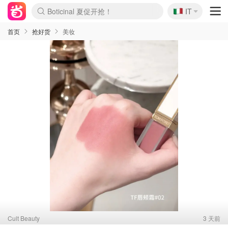
🇮🇹
4折！lulu周四疯狂上新
IT
Boticinal 夏促开抢！
速领！Stanley独家85折
Zalando 奥莱闪促！每日更新
首页
抢好货
美妆
Cult Beauty
3 天前