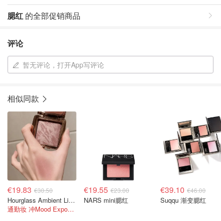
腮红
的全部促销商品
评论
暂无评论，打开App写评论
相似同款
€19.83
€19.55
€39.10
€30.50
€23.00
€46.00
Hourglass Ambient Lighting 腮红 旅行装
NARS mini腮红
Suqqu 渐变腮红
通勤妆 冲Mood Exposure