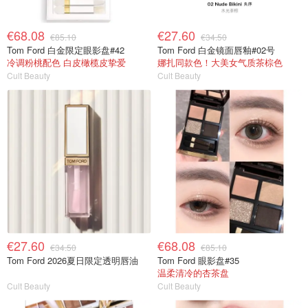
€68.08
€27.60
€85.10
€34.50
Tom Ford 白金限定眼影盘#42
Tom Ford 白金镜面唇釉#02号
冷调粉桃配色 白皮橄榄皮挚爱
娜扎同款色！大美女气质茶棕色
Cult Beauty
Cult Beauty
€27.60
€68.08
€34.50
€85.10
Tom Ford 2026夏日限定透明唇油
Tom Ford 眼影盘#35
温柔清冷的杏茶盘
Cult Beauty
Cult Beauty