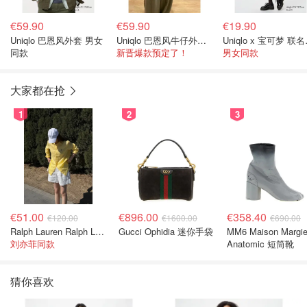
€59.90
€59.90
€19.90
Uniqlo 巴恩风外套 男女
Uniqlo 巴恩风牛仔外套 男女同款
Uni
同款
新晋爆款预定了！
男女同款
大家都在抢
1
2
3
€51.00
€896.00
€358.40
€120.00
€1600.00
€690.00
Ralph Lauren Ralph Lauren 男童亚麻衬衫
Gucci Ophidia 迷你手袋
MM6 Maison Margie
刘亦菲同款
Anatomic 短筒靴
猜你喜欢