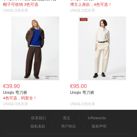
帽子可收纳 3色可选
博主上身款，4色可选！
UNIQLO优衣库
UNIQLO优衣库
€39.90
€95.00
Uniqlo 弯刀裤
Uniqlo 弯刀裤
4色可选，码暂全！
UNIQLO优衣库
UNIQLO优衣库
联系我们
黑五
InRewards
隐私条款
用户协议
版权声明