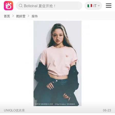
🇮🇹
4折！lulu周四疯狂上新
IT
速领！Stanley独家85折
Zalando 奥莱闪促！每日更新
首页
抢好货
服饰
UNIQLO优衣库
06-23