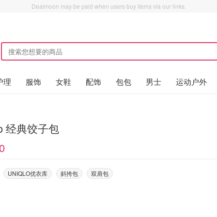
Dealmoon may be paid when users buy items via our links.
护理
服饰
女鞋
配饰
包包
男士
运动户外
qlo 经典饺子包
0
UNIQLO优衣库
斜挎包
双肩包