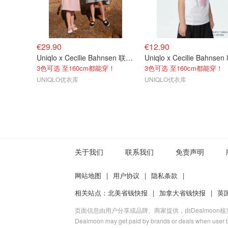
€29.90
€12.90
Uniqlo x Cecilie Bahnsen 联名连衣裙
3色可选 至160cm都能穿！
3色可选 至160cm都能穿！
UNIQLO优衣库
UNIQLO优衣库
关于我们
联系我们
免责声明
网站地图
|
用户协议
|
隐私条款
|
相关站点：
北美省钱快报
|
加拿大省钱快报
|
英
页面信息由用户分享或品牌、商家提供，由Dealmoon
Dealmoon may get paid by brands or deals when user b