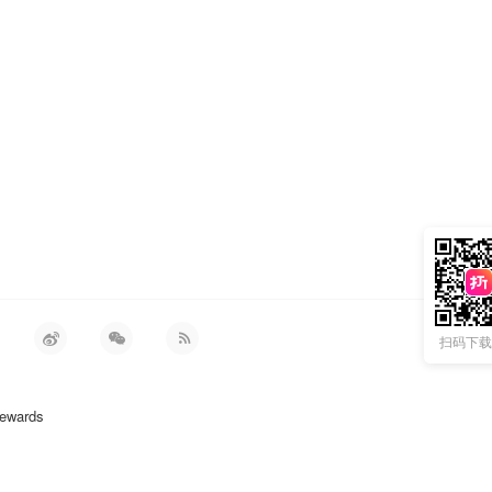
名T恤
扫码下载 
ewards