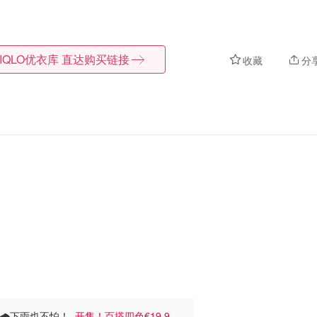
IQLO优衣库
直达购买链接
收藏
分
🌧️下雨也不怕！
开售！百搭四色€19.9