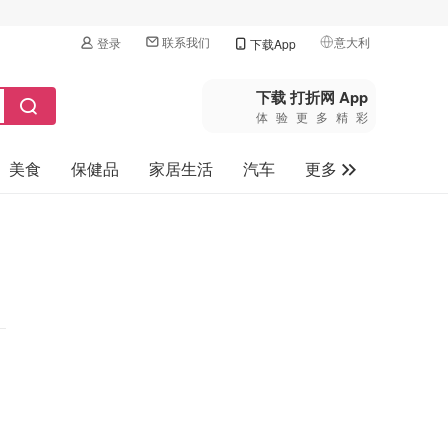
联系我们
意大利
登录
下载App
🇺🇸
美国
下载 打折网 App
体验更多精彩
🇨🇳
中国
美食
保健品
家居生活
汽车
更多
🇨🇦
加拿大
🇬🇧
家电数码
英国
母婴玩具
🇩🇪
德国
旅游
🇫🇷
法国
🇮🇹
意大利
🇦🇺
澳洲
🇳🇿
新西兰