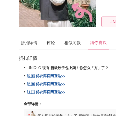
UN
猜你喜欢
折扣详情
评论
相似同款
折扣详情
UNIQLO 现有
新款饺子包上架！你怎么「方」了？
🇩🇪 优衣库官网直达>>
🇫🇷 优衣库官网直达>>
🇮🇹 优衣库官网直达>>
全部详情：
优衣库🥟饺子包「方」了 超能装！能单肩/能斜挎