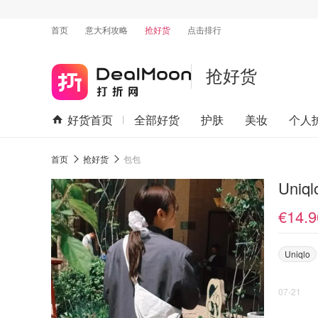
首页
意大利攻略
抢好货
点击排行
抢好货
好货首页
全部好货
护肤
美妆
个人
首页
抢好货
包包
Uni
€14.9
Uniqlo
07-21