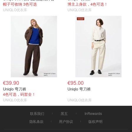
帽子可收纳 3色可选
博主上身款，4色可选！
UNIQLO优衣库
UNIQLO优衣库
€39.90
€95.00
Uniqlo 弯刀裤
Uniqlo 弯刀裤
4色可选，码暂全！
UNIQLO优衣库
UNIQLO优衣库
联系我们
黑五
InRewards
隐私条款
用户协议
版权声明