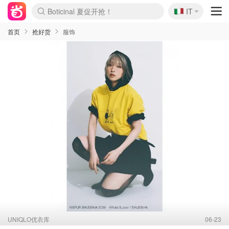
🇮🇹
Boticinal 夏促开抢！
IT
4折！lulu周四疯狂上新
速领！Stanley独家85折
Zalando 奥莱闪促！每日更新
首页
抢好货
服饰
UNIQLO优衣库
06-23