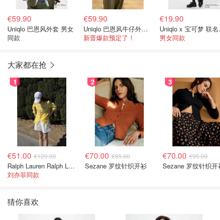
€59.90
€59.90
€19.90
Uniqlo 巴恩风外套 男女
Uniqlo 巴恩风牛仔外套 男女同款
Uni
同款
新晋爆款预定了！
男女同款
大家都在抢
1
2
3
€51.00
€70.00
€70.00
€120.00
€95.00
€95.00
Ralph Lauren Ralph Lauren 男童亚麻衬衫
Sezane 罗纹针织开衫
Sezane 罗纹针织开
刘亦菲同款
猜你喜欢