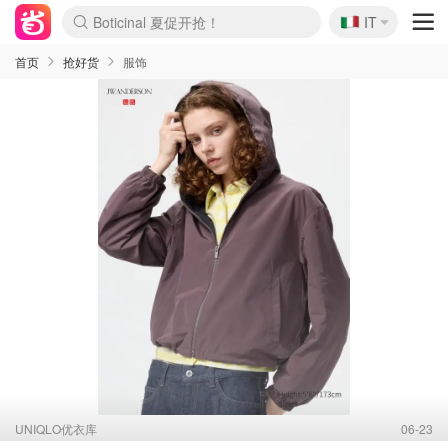
Boticinal 夏促开抢！
🇮🇹
IT
4折！lulu周四疯狂上新
速领！Stanley独家85折
Zalando 奥莱闪促！每日更新
首页
抢好货
服饰
UNIQLO优衣库
06-23