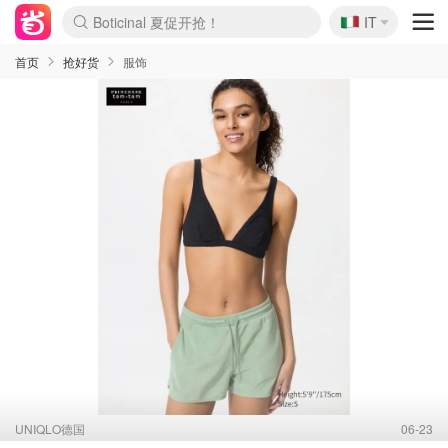
🇮🇹
IT
4折！lulu周四疯狂上新
速领！Stanley独家85折
Zalando 奥莱闪促！每日更新
首页
抢好货
服饰
UNIQLO德国
06-23