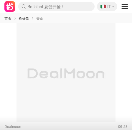
🇮🇹
4折！lulu周四疯狂上新
IT
速领！Stanley独家85折
Zalando 奥莱闪促！每日更新
首页
抢好货
美食
Dealmoon
06-23