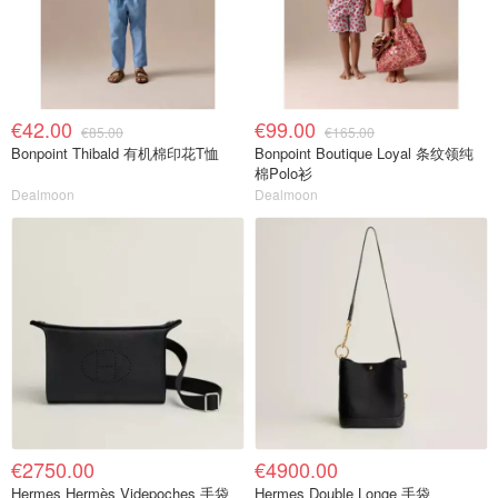
€42.00
€99.00
€85.00
€165.00
Bonpoint Thibald 有机棉印花T恤
Bonpoint Boutique Loyal 条纹领纯
棉Polo衫
Dealmoon
Dealmoon
€2750.00
€4900.00
Hermes Hermès Videpoches 手袋
Hermes Double Longe 手袋