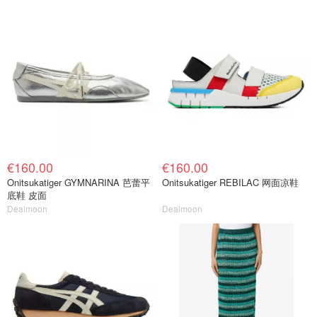
€160.00
€160.00
Onitsukatiger GYMNARINA 芭蕾平
Onitsukatiger REBILAC 网面凉鞋
底鞋 皮面
Dealmoon
Dealmoon