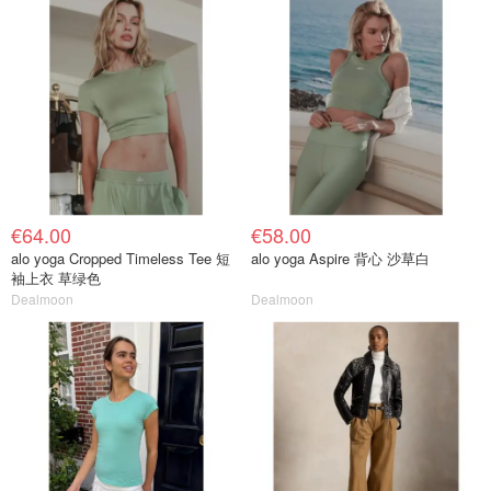
€64.00
€58.00
alo yoga Cropped Timeless Tee 短
alo yoga Aspire 背心 沙草白
袖上衣 草绿色
Dealmoon
Dealmoon