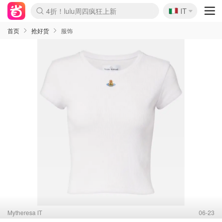
🇮🇹
4折！lulu周四疯狂上新
IT
Boticinal 夏促开抢！
速领！Stanley独家85折
Zalando 奥莱闪促！每日更新
首页
抢好货
服饰
Mytheresa IT
06-23