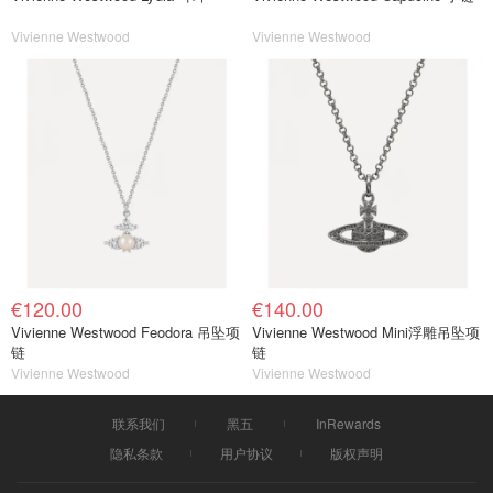
Vivienne Westwood
Vivienne Westwood
€120.00
€140.00
Vivienne Westwood Feodora 吊坠项
Vivienne Westwood Mini浮雕吊坠项
链
链
Vivienne Westwood
Vivienne Westwood
联系我们
黑五
InRewards
隐私条款
用户协议
版权声明