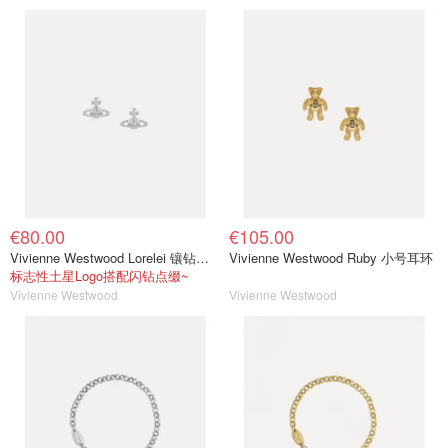
€80.00
€105.00
Vivienne Westwood Lorelei 镶钻耳钉
Vivienne Westwood Ruby 小号耳环
标志性土星Logo搭配闪钻点缀~
Vivienne Westwood
Vivienne Westwood