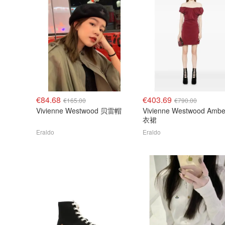
€84.68
€403.69
€165.00
€790.00
Vivienne Westwood 贝雷帽
Vivienne Westwood Amb
衣裙
Eraldo
Eraldo