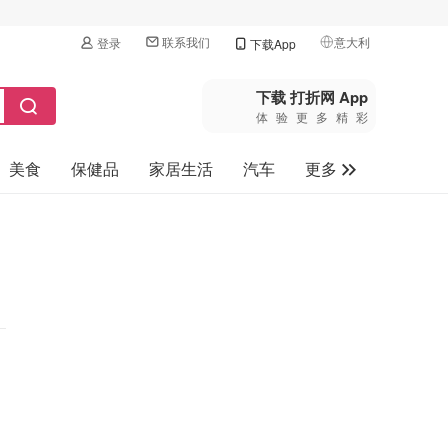
联系我们
意大利
登录
下载App
🇺🇸
美国
下载 打折网 App
体验更多精彩
🇨🇳
中国
美食
保健品
家居生活
汽车
更多
🇨🇦
加拿大
🇬🇧
家电数码
英国
母婴玩具
🇩🇪
德国
旅游
🇫🇷
法国
🇮🇹
意大利
🇦🇺
澳洲
🇳🇿
新西兰