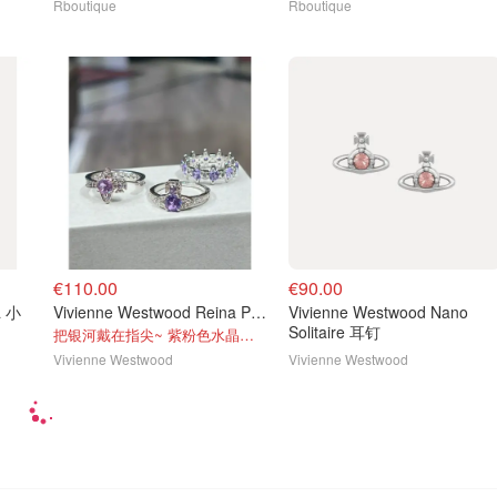
Rboutique
Rboutique
€110.00
€90.00
a 小
Vivienne Westwood Reina Petite 戒指
Vivienne Westwood Nano
Solitaire 耳钉
把银河戴在指尖~ 紫粉色水晶土星真的太仙了
Vivienne Westwood
Vivienne Westwood