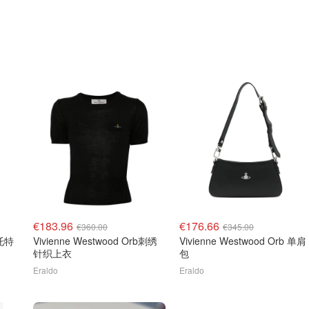
€183.96
€176.66
€360.00
€345.00
织托特
Vivienne Westwood Orb刺绣
Vivienne Westwood Orb 单肩
针织上衣
包
Eraldo
Eraldo