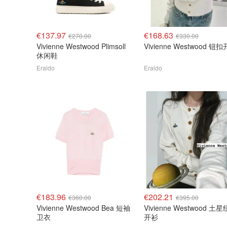
€137.97
€168.63
€270.00
€330.00
Vivienne Westwood Plimsoll
Vivienne Westw
休闲鞋
Eraldo
Eraldo
€183.96
€202.21
€360.00
€395.00
Vivienne Westwood Bea 短袖
Vivienne Westwood 土
卫衣
开衫