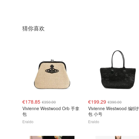
猜你喜欢
€178.85
€199.29
€350.00
€390.00
Vivienne Westwood Orb 手拿
Vivienne Westwood 编
包
包 小号
Eraldo
Eraldo