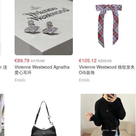
€89.79
€105.12
€175.00
€205.00
er 连
Vivienne Westwood Agnatha
Vivienne Westwood 格纹发夹
爱心耳环
Orb装饰
Eraldo
Eraldo