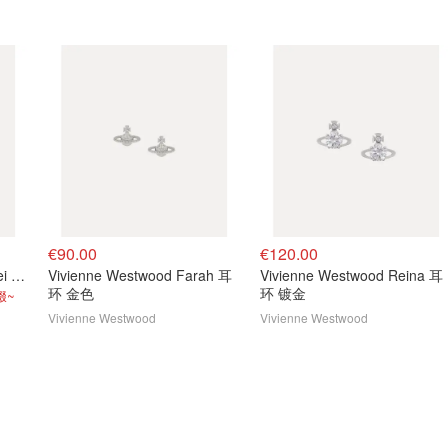
€90.00
€120.00
Vivienne Westwood Lorelei 镶钻耳钉
Vivienne Westwood Farah 耳
Vivienne Westwood Reina 耳
环 金色
环 镀金
缀~
Vivienne Westwood
Vivienne Westwood