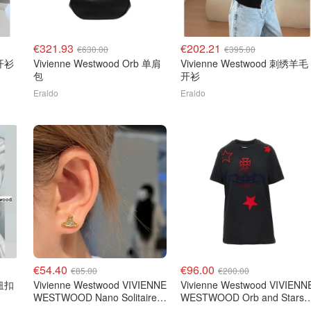
€321.93
€202.21
€630.00
€395.00
ood 钮扣开衫
Vivienne Westwood Orb 单肩
Vivienne Westwood 刺绣羊毛
包
开衫
Eraldo
Eraldo
€54.40
€96.00
€85.00
€200.00
星纽扣
Vivienne Westwood VIVIENNE
Vivienne Westwood VIVIENN
WESTWOOD Nano Solitaire
WESTWOOD Orb and Stars 
耳环
恤