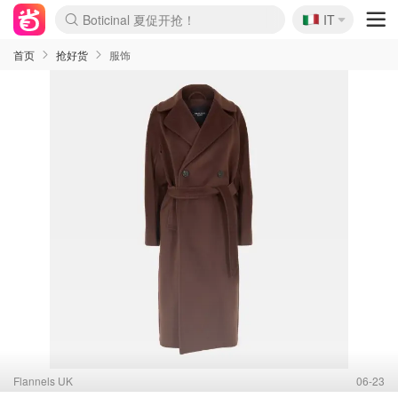
🇮🇹
4折！lulu周四疯狂上新
IT
Boticinal 夏促开抢！
速领！Stanley独家85折
Zalando 奥莱闪促！每日更新
首页
抢好货
服饰
Flannels UK
06-23