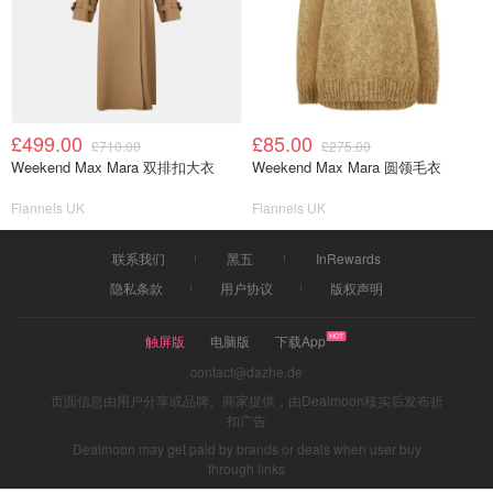
£499.00
£85.00
£710.00
£275.00
Weekend Max Mara 双排扣大衣
Weekend Max Mara 圆领毛衣
Flannels UK
Flannels UK
联系我们
黑五
InRewards
隐私条款
用户协议
版权声明
触屏版
电脑版
下载App
contact@dazhe.de
页面信息由用户分享或品牌、商家提供，由Dealmoon核实后发布折
扣广告
Dealmoon may get paid by brands or deals when user buy
through links