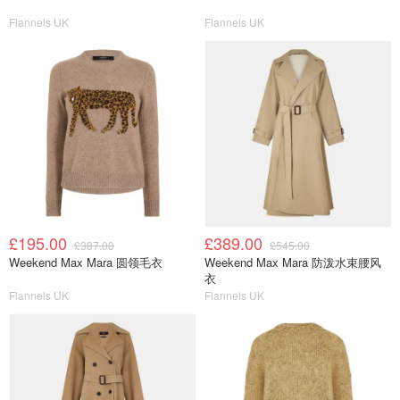
Flannels UK
Flannels UK
£195.00
£389.00
£387.00
£545.00
Weekend Max Mara 圆领毛衣
Weekend Max Mara 防泼水束腰风
衣
Flannels UK
Flannels UK