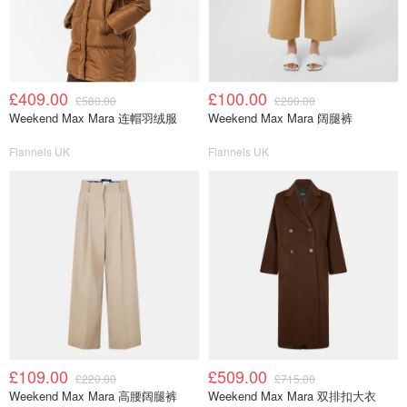
£409.00
£100.00
£580.00
£200.00
Weekend Max Mara 连帽羽绒服
Weekend Max Mara 阔腿裤
Flannels UK
Flannels UK
£109.00
£509.00
£220.00
£715.00
Weekend Max Mara 高腰阔腿裤
Weekend Max Mara 双排扣大衣