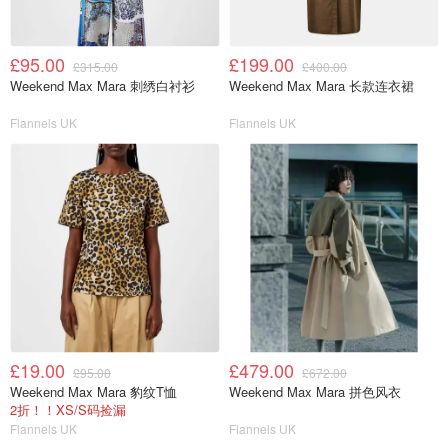
£95.00
£199.00
£315.00
£400.00
Weekend Max Mara 刺绣白衬衫
Weekend Max Mara 长款连衣裙
Flannels UK
Flannels UK
£19.00
£479.00
£95.00
£672.00
Weekend Max Mara 豹纹T恤
Weekend Max Mara 拼色风衣
2折！！XS/S码捡漏
Flannels UK
Flannels UK