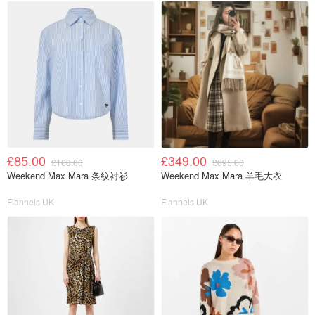
£85.00
£349.00
£168.00
£695.00
Weekend Max Mara 条纹衬衫
Weekend Max Mara 羊毛大衣
Flannels UK
Flannels UK