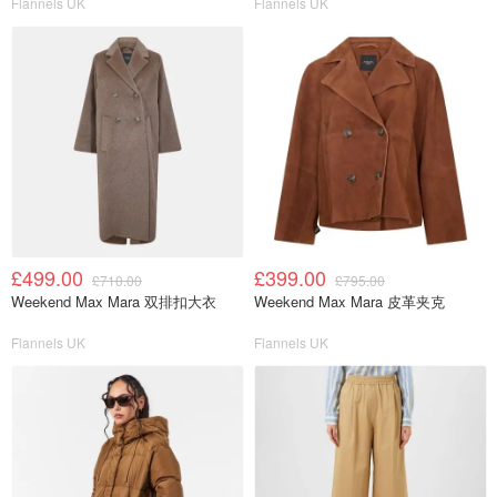
Flannels UK
Flannels UK
£499.00
£399.00
£710.00
£795.00
Weekend Max Mara 双排扣大衣
Weekend Max Mara 皮革夹克
Flannels UK
Flannels UK