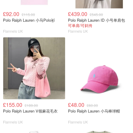
£92.00
£439.00
£115.00
£545.00
Polo Ralph Lauren 小马Polo衫
Polo Ralph Lauren ID 小号单肩包
可单肩/可斜挎
Flannels UK
Flannels UK
£155.00
£48.00
£189.00
£60.00
Polo Ralph Lauren V领麻花毛衣
Polo Ralph Lauren 小马棒球帽
Flannels UK
Flannels UK