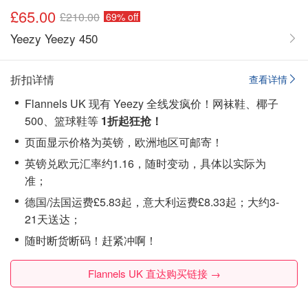
£65.00
£210.00
69% off
Yeezy Yeezy 450
折扣详情
查看详情
Flannels UK 现有 Yeezy 全线发疯价！网袜鞋、椰子
500、篮球鞋等
1折起狂抢！
页面显示价格为英镑，欧洲地区可邮寄！
英镑兑欧元汇率约1.16，随时变动，具体以实际为
准；
德国/法国运费£5.83起，意大利运费£8.33起；大约3-
21天送达；
随时断货断码！赶紧冲啊！
Flannels UK 直达购买链接 →