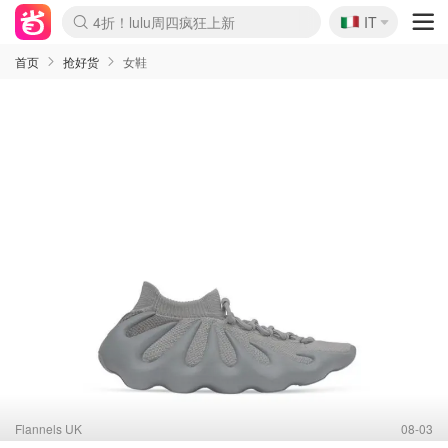
🇮🇹
4折！lulu周四疯狂上新
IT
Boticinal 夏促开抢！
速领！Stanley独家85折
Zalando 奥莱闪促！每日更新
首页
抢好货
女鞋
Flannels UK
08-03