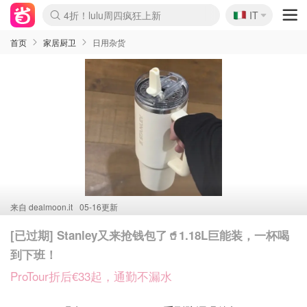
🇮🇹
4折！lulu周四疯狂上新
IT
Boticinal 夏促开抢！
速领！Stanley独家85折
Zalando 奥莱闪促！每日更新
首页
家居厨卫
日用杂货
来自
dealmoon.it
05-16更新
[已过期] Stanley又来抢钱包了🥤1.18L巨能装，一杯喝
到下班！
ProTour折后€33起，通勤不漏水