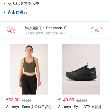
意大利境内免运费
点击购买>>
加小编微信：
复制
每天刷刷朋友圈，精华折扣不漏掉
€63.00
€149.50
€90.00
€230.00
Arc'teryx
Soria 女款速干背心
Arc'teryx
Sylan GTX 女款越