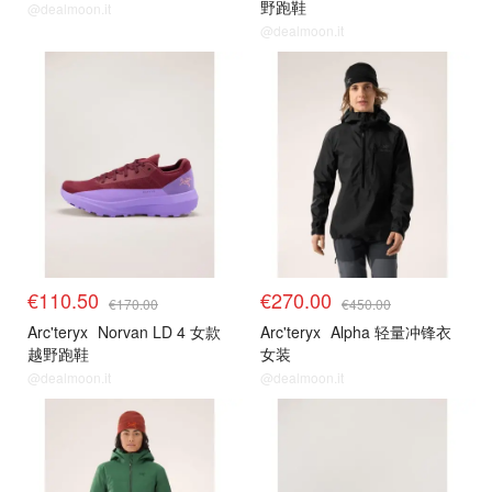
野跑鞋
@dealmoon.it
@dealmoon.it
€110.50
€270.00
€170.00
€450.00
Arc'teryx
Norvan LD 4 女款
Arc'teryx
Alpha 轻量冲锋衣
越野跑鞋
女装
@dealmoon.it
@dealmoon.it