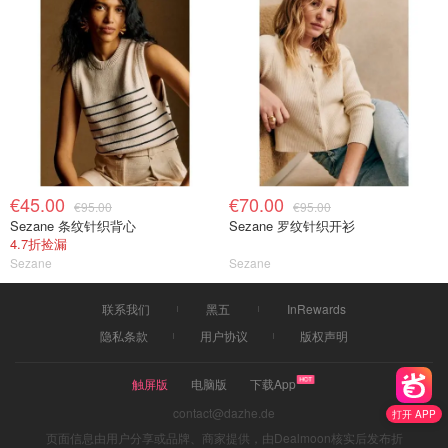
€45.00
€70.00
€95.00
€95.00
Sezane 条纹针织背心
Sezane 罗纹针织开衫
4.7折捡漏
Sezane
Sezane
联系我们
黑五
InRewards
隐私条款
用户协议
版权声明
触屏版
电脑版
下载App
contact@dazhe.de
打开 APP
页面信息由用户分享或品牌、商家提供，由Dealmoon核实后发布折