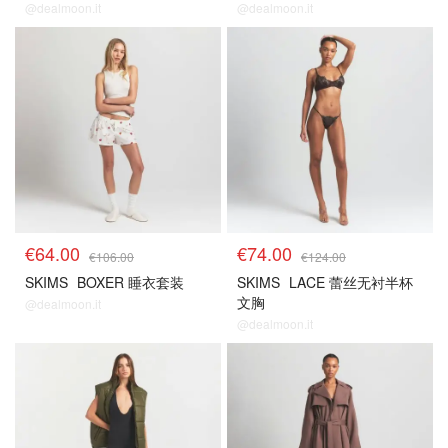
@dealmoon.it
@dealmoon.it
€64.00
€74.00
€106.00
€124.00
SKIMS
BOXER 睡衣套装
SKIMS
LACE 蕾丝无衬半杯
文胸
@dealmoon.it
@dealmoon.it