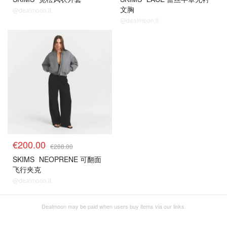
文胸
@dealmoon.it
@dealmoon.it
€200.00
€288.00
SKIMS
NEOPRENE 可翻面
飞行夹克
@dealmoon.it
Dealmoon may be paid when users buy items via our links.