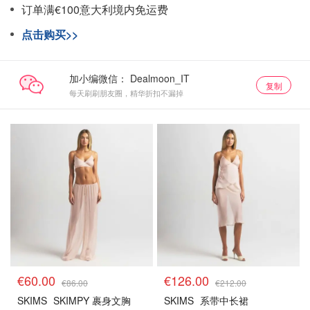
订单满€100意大利境内免运费
点击购买>>
加小编微信：
复制
每天刷刷朋友圈，精华折扣不漏掉
€60.00
€126.00
€86.00
€212.00
SKIMS
SKIMPY 裹身文胸
SKIMS
系带中长裙