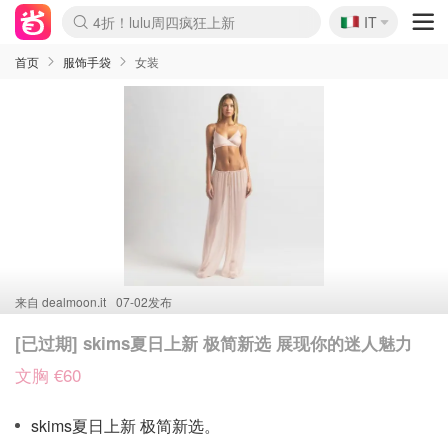
🇮🇹
4折！lulu周四疯狂上新
IT
Boticinal 夏促开抢！
速领！Stanley独家85折
Zalando 奥莱闪促！每日更新
首页
服饰手袋
女装
来自
dealmoon.it
07-02发布
[已过期] skims夏日上新 极简新选 展现你的迷人魅力
文胸 €60
skims夏日上新 极简新选。