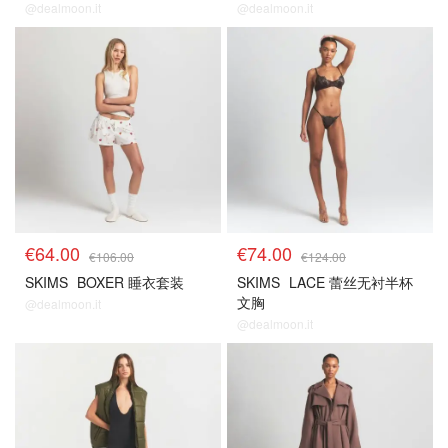
@dealmoon.it
@dealmoon.it
€64.00
€74.00
€106.00
€124.00
SKIMS
BOXER 睡衣套装
SKIMS
LACE 蕾丝无衬半杯
文胸
@dealmoon.it
@dealmoon.it