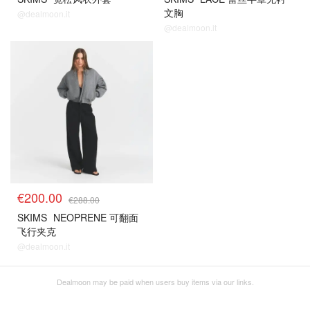
文胸
@dealmoon.it
@dealmoon.it
€200.00
€288.00
SKIMS
NEOPRENE 可翻面
飞行夹克
@dealmoon.it
Dealmoon may be paid when users buy items via our links.