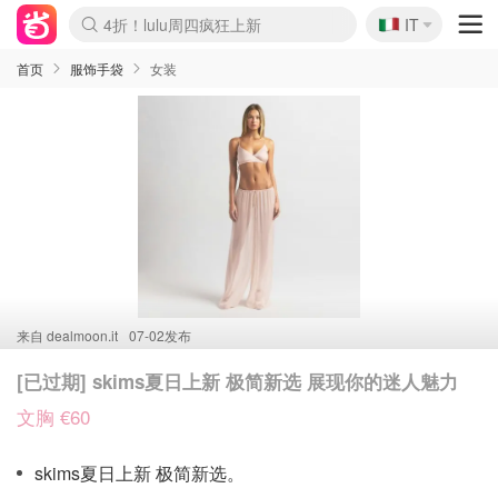
🇮🇹
4折！lulu周四疯狂上新
IT
Boticinal 夏促开抢！
速领！Stanley独家85折
Zalando 奥莱闪促！每日更新
首页
服饰手袋
女装
来自
dealmoon.it
07-02发布
[已过期] skims夏日上新 极简新选 展现你的迷人魅力
文胸 €60
skims夏日上新 极简新选。