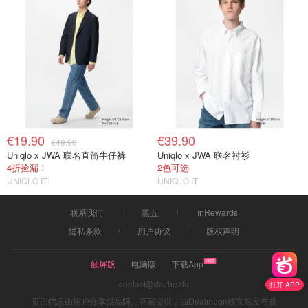
€19.90
€39.90
€49.90
Uniqlo x JWA 联名直筒牛仔裤
Uniqlo x JWA 联名衬衫
4折捡漏！
2色可选
UNIQLO IT
UNIQLO IT
联系我们
黑五
InRewards
隐私条款
用户协议
版权声明
触屏版
电脑版
下载App
contact@dazhe.de
打开 APP
页面信息由用户分享或品牌、商家提供，由Dealmoon核实后发布折