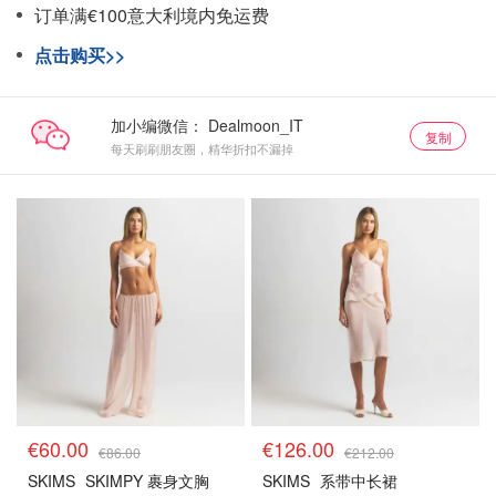
订单满€100意大利境内免运费
点击购买>>
加小编微信：
复制
每天刷刷朋友圈，精华折扣不漏掉
€60.00
€126.00
€86.00
€212.00
SKIMS
SKIMPY 裹身文胸
SKIMS
系带中长裙