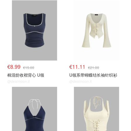
€8.99
€11.11
€15.00
€21.00
棉混纺收褶背心 U领
U领系带蝴蝶结长袖针织衫
@dealmoon.it
@dealmoon.it