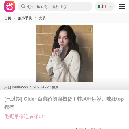
🇮🇹
4折！lulu周四疯狂上新
IT
Boticinal 夏促开抢！
速领！Stanley独家85折
Zalando 奥莱闪促！每日更新
首页
服饰手袋
女装
来自
dealmoon.it
2025-12-14更新
[已过期] Cider 白菜价闭眼扫货！韩风针织衫、辣妹top
都有
毛呢吊带连衣裙€11