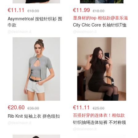
€11.11
€11.99
€18.00
€18.00
显身材的top 相似款@喜乐滋
Asymmetrical 按钮针织衫 围
巾款
City Chic Core 长袖针织T恤
@dealmoon.it
@dealmoon.it
€20.60
€11.11
€36.00
€25.00
百搭好穿的连体衣！相似款
Rib Knit 短袖上衣 拼色纽扣
针织抽绳连体短裤 不对称领
@dealmoon.it
@dealmoon.it