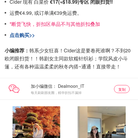
Cider 现有 白菜价
€17(≈$18.99)专区 闭眼扫货‼️
运费€4.99, 或订单满€39免运费。
*断货飞快，折扣区单品不与其他折扣叠加
点击购买>>
小编推荐：
韩系少女狂喜！Cider这是要卷死谁啊？不到20
欧闭眼扫货！！韩剧女主同款软糯针织衫；学院风皮小斗
篷，还有各种温温柔柔的秋冬内搭~通通！直接带走！
加小编微信：
复制
每天刷刷朋友圈，精华折扣不漏掉