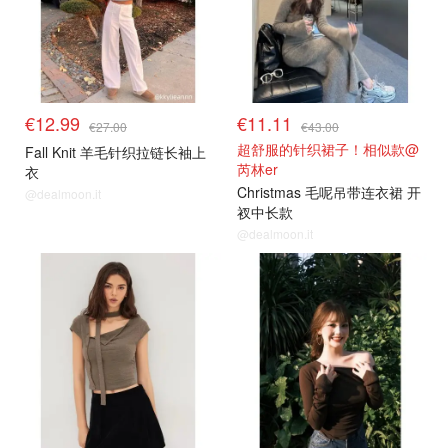
€12.99
€11.11
€27.00
€43.00
超舒服的针织裙子！相似款@
Fall Knit 羊毛针织拉链长袖上
芮林er
衣
Christmas 毛呢吊带连衣裙 开
@dealmoon.it
衩中长款
@dealmoon.it