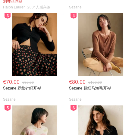
刘亦菲同款
Ralph Lauren
2001人感兴趣
Sezane
3
4
€70.00
€80.00
€95.00
€100.00
Sezane 罗纹针织开衫
Sezane 超细马海毛开衫
Sezane
Sezane
5
6