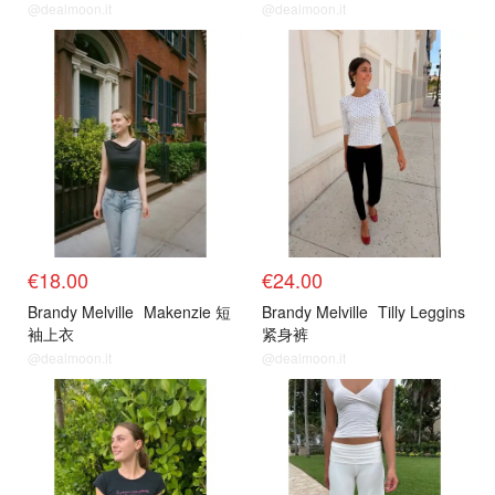
@dealmoon.it
@dealmoon.it
€18.00
€24.00
Brandy Melville
Makenzie 短
Brandy Melville
Tilly Leggins
袖上衣
紧身裤
@dealmoon.it
@dealmoon.it