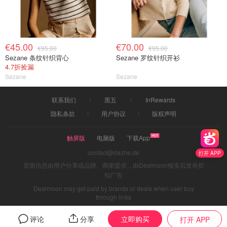
€45.00
€70.00
€95.00
€95.00
Sezane 条纹针织背心
Sezane 罗纹针织开衫
4.7折捡漏
Sezane
Sezane
联系我们
黑五
InRewards
隐私条款
用户协议
版权声明
触屏版
电脑版
下载App
contact@dazhe.de
打开 APP
页面信息由用户分享或品牌、商家提供，由Dealmoon核实后发布折
扣广告
Dealmoon may get paid by brands or deals when user buy
through links
立即购买
评论
分享
打开 APP