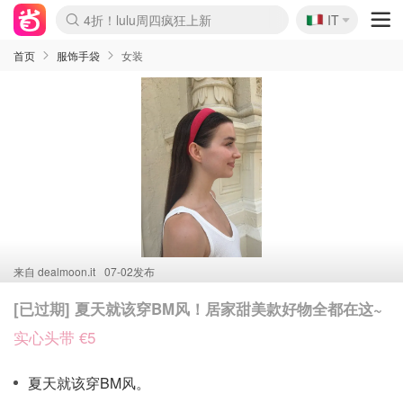
🇮🇹
4折！lulu周四疯狂上新
IT
Boticinal 夏促开抢！
速领！Stanley独家85折
Zalando 奥莱闪促！每日更新
首页
服饰手袋
女装
来自
dealmoon.it
07-02发布
[已过期] 夏天就该穿BM风！居家甜美款好物全都在这~
实心头带 €5
夏天就该穿BM风。