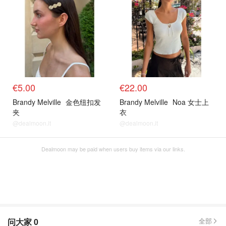
€5.00
€22.00
Brandy Melville
金色纽扣发
Brandy Melville
Noa 女士上
夹
衣
@dealmoon.it
@dealmoon.it
Dealmoon may be paid when users buy items via our links.
问大家
0
全部