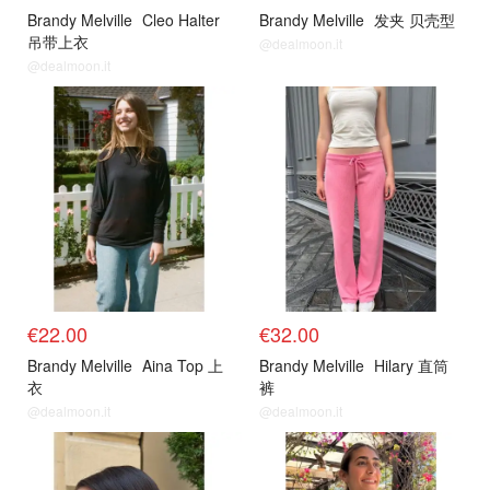
Brandy Melville
Cleo Halter
Brandy Melville
发夹 贝壳型
吊带上衣
@dealmoon.it
@dealmoon.it
€22.00
€32.00
Brandy Melville
Aina Top 上
Brandy Melville
Hilary 直筒
衣
裤
@dealmoon.it
@dealmoon.it