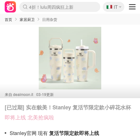
🇮🇹
4折！lulu周四疯狂上新
IT
Boticinal 夏促开抢！
速领！Stanley独家85折
Zalando 奥莱闪促！每日更新
首页
家居厨卫
日用杂货
来自
dealmoon.it
03-19更新
[已过期] 实在貌美！Stanley 复活节限定款小碎花水杯
即将上线 北美抢疯啦
Stanley官网 现有
复活节限定款即将上线