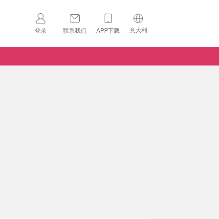
意大利
登录
联系我们
APP下载
🇺🇸
美国
🇨🇳
中国
🇨🇦
加拿大
扫码下载 App
🇬🇧
英国
Download on the
App Store
🇩🇪
德国
Download the
Android App
🇫🇷
法国
🇮🇹
意大利
🇦🇺
澳洲