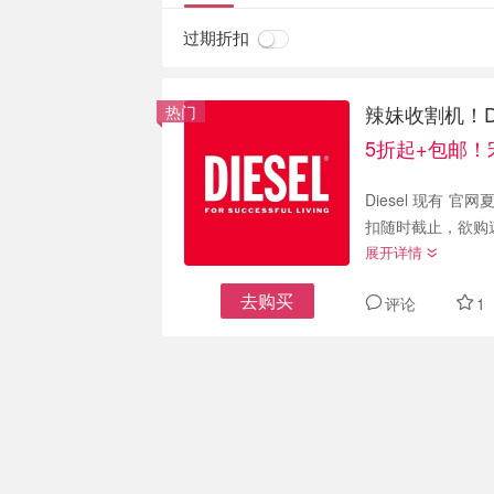
过期折扣
辣妹收割机！Di
热门
5折起+包邮！
Diesel 现有 官
扣随时截止，欲购速从
展开详情
去购买
评论
1