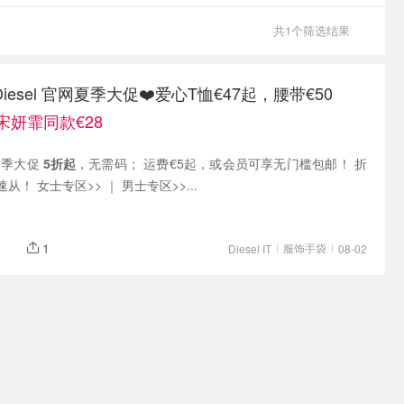
共1个筛选结果
esel 官网夏季大促❤️爱心T恤€47起，腰带€50
宋妍霏同款€28
网夏季大促
5折起
，无需码； 运费€5起，或会员可享无门槛包邮！ 折
！ 女士专区>> ｜ 男士专区>>...
1
服饰手袋
Diesel IT
08-02