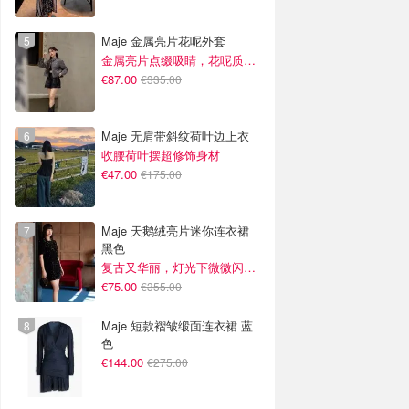
Maje 金属亮片花呢外套
金属亮片点缀吸睛，花呢质感高级又显贵
€87.00
€335.00
Maje 无肩带斜纹荷叶边上衣
收腰荷叶摆超修饰身材
€47.00
€175.00
Maje 天鹅绒亮片迷你连衣裙
黑色
复古又华丽，灯光下微微闪光~
€75.00
€355.00
Maje 短款褶皱缎面连衣裙 蓝
色
€144.00
€275.00