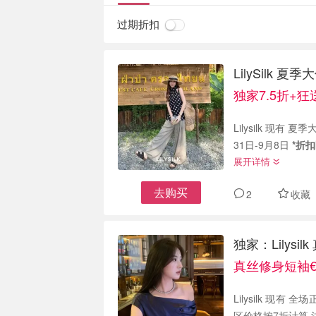
过期折扣
LilySilk
独家7.5折+狂
Lilysilk 现
31日-9月8日
*折
展开详情
去购买
2
收藏
独家：Lilysi
真丝修身短袖€
Lilysilk 现有 全
区价格按7折计算