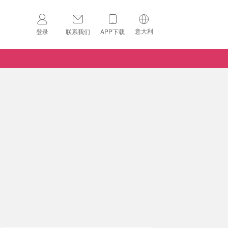
意大利
登录
联系我们
APP下载
🇺🇸
美国
🇨🇳
中国
🇨🇦
加拿大
扫码下载 App
🇬🇧
英国
Download on the
App Store
🇩🇪
德国
Download the
Android App
🇫🇷
法国
🇮🇹
意大利
🇦🇺
澳洲