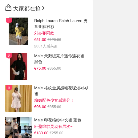
🇳🇿
新西兰
大家都在抢
Ralph Lauren Ralph Lauren 男
童亚麻衬衫
刘亦菲同款
€51.00
€120.00
2001人感兴趣
Maje 天鹅绒亮片迷你连衣裙
黑色
€75.00
€355.00
Maje 格纹金属感粗花呢短衬衫
裙
粉嫩配色少女感满分！
€96.00
€355.00
Maje 印花绉纱中长裙 蓝色
轻盈绉纱灵动有层次~
€133.00
€255.00