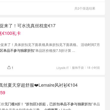
共2个筛选结果
 夏季大促来了！可水洗真丝枕套€17
送€100礼卡
有 夏季大促来了！具体折扣见下面表格具体折扣见下面表格。 活动时间7月
扣区单品不参与独家折扣
*单品区价格按7.5折计算 ...
1
服饰手袋
18 小时前
Lilysilk IT
lk 真丝夏天穿超舒服❤️Lemaire风衬衫€104
59
场正价
无门槛8折！
*折扣区3折起，已折扣单品不参与独家折扣
*单品
 注册会员意大利境内免运费。
小编推荐：
Lilysilk...