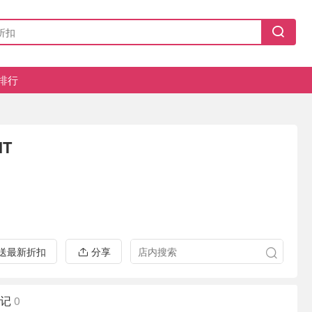
排行
IT
推送最新折扣
分享
记
0