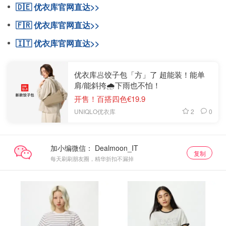
🇩🇪 优衣库官网直达>>
🇫🇷 优衣库官网直达>>
🇮🇹 优衣库官网直达>>
优衣库🥟饺子包「方」了 超能装！能单
肩/能斜挎🌧️下雨也不怕！
开售！百搭四色€19.9
2
0
UNIQLO优衣库
加小编微信：
复制
每天刷刷朋友圈，精华折扣不漏掉
抢购直达
抢购直达