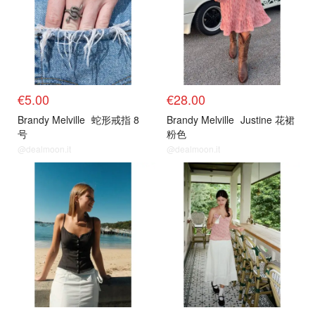
€5.00
€28.00
Brandy Melville
蛇形戒指 8
Brandy Melville
Justine 花裙
号
粉色
@dealmoon.it
@dealmoon.it