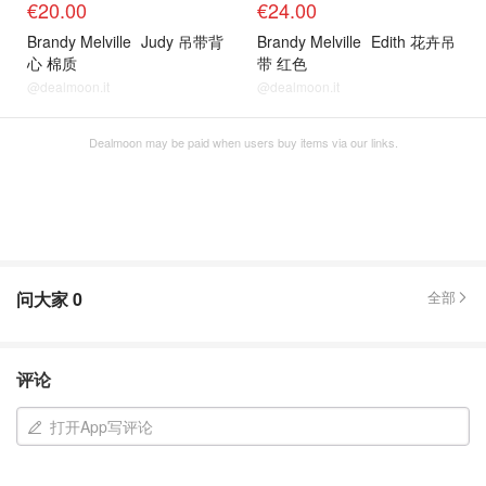
€20.00
€24.00
Brandy Melville
Judy 吊带背
Brandy Melville
Edith 花卉吊
心 棉质
带 红色
@dealmoon.it
@dealmoon.it
Dealmoon may be paid when users buy items via our links.
问大家
0
全部
评论
打开App写评论