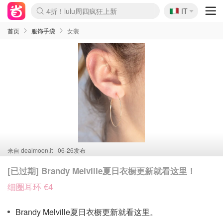
🇮🇹
4折！lulu周四疯狂上新
IT
Boticinal 夏促开抢！
速领！Stanley独家85折
Zalando 奥莱闪促！每日更新
首页
服饰手袋
女装
来自
dealmoon.it
06-26发布
[已过期] Brandy Melville夏日衣橱更新就看这里！
细圈耳环 €4
Brandy Melville夏日衣橱更新就看这里。