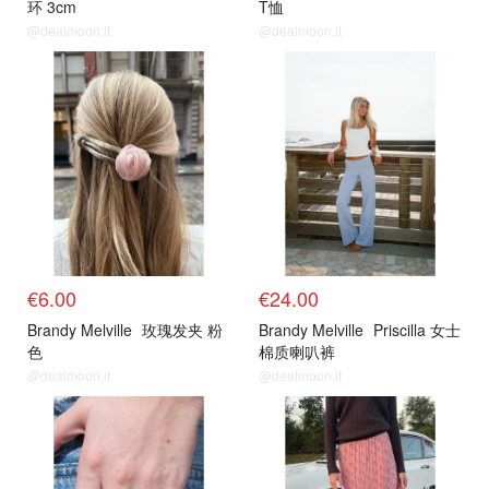
环 3cm
T恤
@dealmoon.it
@dealmoon.it
€6.00
€24.00
Brandy Melville
玫瑰发夹 粉
Brandy Melville
Priscilla 女士
色
棉质喇叭裤
@dealmoon.it
@dealmoon.it