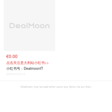
€0.00
点击关注意大利站小红书>>
小红书号：DealmoonIT
@dealmoon.it
Dealmoon may be paid when users buy items via our links.