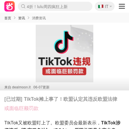
🇮🇹
4折！lulu周四疯狂上新
IT
Boticinal 夏促开抢！
速领！Stanley独家85折
Zalando 奥莱闪促！每日更新
首页
资讯
消费资讯
来自
dealmoon.it
06-07更新
[已过期] TikTok摊上事了！欧盟认定其违反欧盟法律
或面临巨额罚款
TikTok又被欧盟盯上了。欧盟委员会最新表示，
TikTok涉