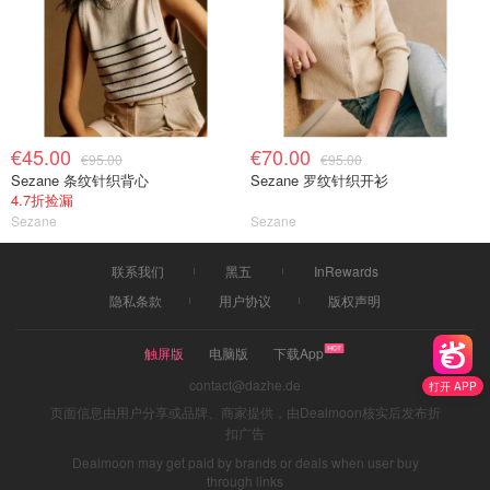
€45.00
€70.00
€95.00
€95.00
Sezane 条纹针织背心
Sezane 罗纹针织开衫
4.7折捡漏
Sezane
Sezane
联系我们
黑五
InRewards
隐私条款
用户协议
版权声明
触屏版
电脑版
下载App
contact@dazhe.de
打开 APP
页面信息由用户分享或品牌、商家提供，由Dealmoon核实后发布折
扣广告
Dealmoon may get paid by brands or deals when user buy
through links