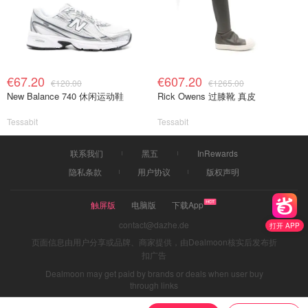
€67.20
€607.20
€120.00
€1265.00
New Balance 740 休闲运动鞋
Rick Owens 过膝靴 真皮
Tessabit
Tessabit
联系我们
黑五
InRewards
隐私条款
用户协议
版权声明
触屏版
电脑版
下载App
contact@dazhe.de
打开 APP
页面信息由用户分享或品牌、商家提供，由Dealmoon核实后发布折
扣广告
Dealmoon may get paid by brands or deals when user buy
through links