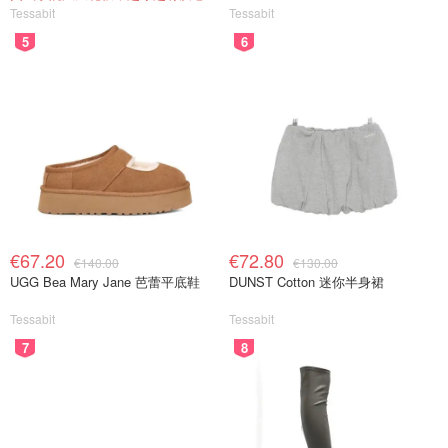
Tessabit
Tessabit
5
6
€67.20
€72.80
€140.00
€130.00
UGG Bea Mary Jane 芭蕾平底鞋
DUNST Cotton 迷你半身裙
Tessabit
Tessabit
7
8