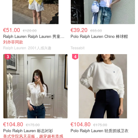
€51.00
€39.20
€120.00
€65.00
Ralph Lauren Ralph Lauren 男童亚麻衬衫
Polo Ralph Lauren Chino 棒球帽
刘亦菲同款
Ralph Lauren
2001人感兴趣
Tessabit
3
4
€104.80
€104.80
€175.00
€175.00
Polo Ralph Lauren 标志衬衫
Polo Ralph Lauren 轻质抓绒卫衣
美式学院风天花板，越穿越有质感