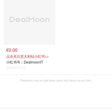
€0.00
点击关注意大利站小红书>>
小红书号：DealmoonIT
@dealmoon.it
Dealmoon may be paid when users buy items via our links.