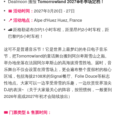
Dealmoon 播报
Tomorrowland 2027❄️冬季场定档！
📅 活动时间：
2027年3月20日 - 27日
📍 活动地点：
Alpe d'Huez Huez, France
🚄 距格勒诺布尔约1小时车程，距里昂约2小时车程，距
巴黎约5小时车程！
这可不是普通音乐节！它是世界上最梦幻的冬日电子音乐
节，把Tomorrowland的童话舞台搬到阿尔卑斯雪山之巅。
举办地坐落在法国阿尔卑斯山的高海拔滑雪胜地。届时，音
乐舞台不仅会设置在滑雪场上，更会遍布整个度假村的核心
区域，包括海拔2108米的Signal餐厅、Folie Douce等标志
性地点。大家可以一边享受滑雪的乐趣，一边欣赏世界顶尖
DJ的表演~ （关于大家最关心的阵容，按照惯例，一般要到
2026年底或2027年初才会陆续放出）
🎟️ 门票类型 & 售票时间：