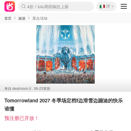
🇮🇹
4折！lulu周四疯狂上新
IT
Boticinal 夏促开抢！
速领！Stanley独家85折
Zalando 奥莱闪促！每日更新
首页
旅游
景点/活动
来自
dealmoon.it
06-23更新
Tomorrowland 2027 冬季场定档❗️边滑雪边蹦迪的快乐
谁懂
预注册已开放！