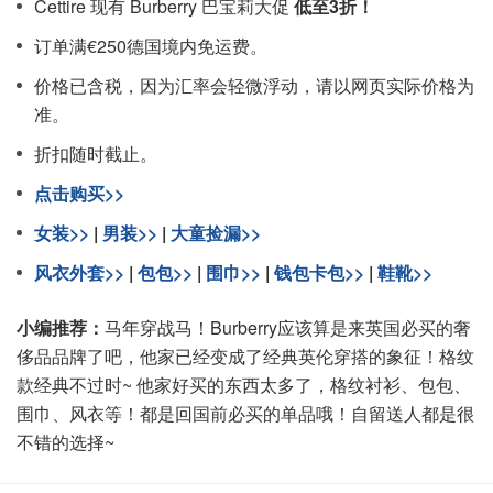
Cettire 现有 Burberry 巴宝莉大促
低至3折！
订单满€250德国境内免运费。
价格已含税，因为汇率会轻微浮动，请以网页实际价格为
准。
折扣随时截止。
点击购买>>
女装>>
|
男装>>
|
大童捡漏>>
风衣外套>>
|
包包>>
|
围巾>>
|
钱包卡包>>
|
鞋靴>>
小编推荐：
马年穿战马！Burberry应该算是来英国必买的奢
侈品品牌了吧，他家已经变成了经典英伦穿搭的象征！格纹
款经典不过时~ 他家好买的东西太多了，格纹衬衫、包包、
围巾、风衣等！都是回国前必买的单品哦！自留送人都是很
不错的选择~