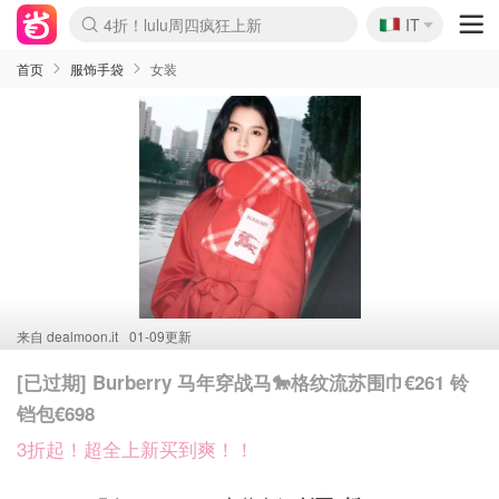
🇮🇹
4折！lulu周四疯狂上新
IT
Boticinal 夏促开抢！
速领！Stanley独家85折
Zalando 奥莱闪促！每日更新
首页
服饰手袋
女装
来自
dealmoon.it
01-09更新
[已过期] Burberry 马年穿战马🐎格纹流苏围巾€261 铃
铛包€698
3折起！超全上新买到爽！！