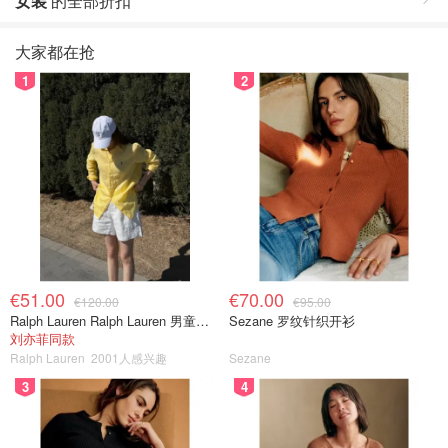
女装
的全部折扣
大家都在抢
1
2
€51.00
€70.00
€120.00
€95.00
Ralph Lauren Ralph Lauren 男童亚麻衬衫
Sezane 罗纹针织开衫
刘亦菲同款
Ralph Lauren
2001人感兴趣
Sezane
3
4