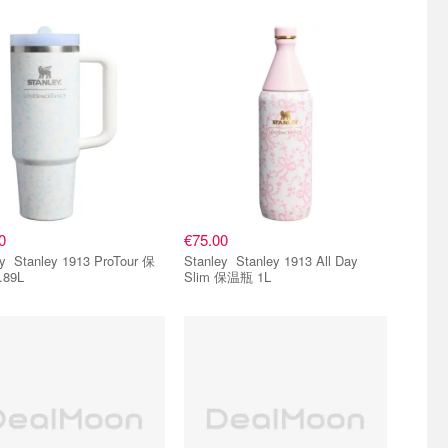
0
€75.00
roTour 保
Stanley Stanley 1913 All Day
.89L
Slim 保温瓶 1L