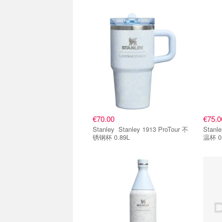
€70.00
€75.0
Stanley Stanley 1913 ProTour 不
Stanley Stanley 1913 P
锈钢杯 0.89L
温杯 0