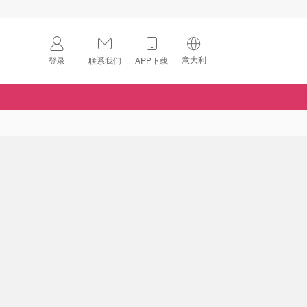
意大利
登录
联系我们
APP下载
🇺🇸
美国
🇨🇳
中国
🇨🇦
加拿大
扫码下载 App
🇬🇧
英国
Download on the
App Store
🇩🇪
德国
Download the
Android App
🇫🇷
法国
🇮🇹
意大利
🇦🇺
澳洲