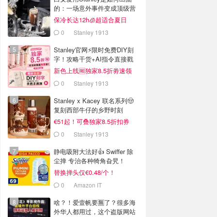
的：一场意外事件变成顶级营
销案例
保冷长达12h🧊超适合夏日
0
Stanley 1913
Stanley官网⚡️限时免费DIY刻
字！攻略干货+AI指令直接戳
新色上线🆓独家8.5折劵速领
0
Stanley 1913
Stanley x Kacey 联名系列🤠
复刻西部牛仔的乡野时刻
€51起！可叠独家8.5折扣券
0
Stanley 1913
静电吸附大法好👍 Swiffer 除
尘掸 专治各种犄角旮旯！
替换掸头仅€0.48/个！
0
Amazon IT
啥？！爱壹帆要🈚️了？很多海
外华人都用过，这个盗版网站