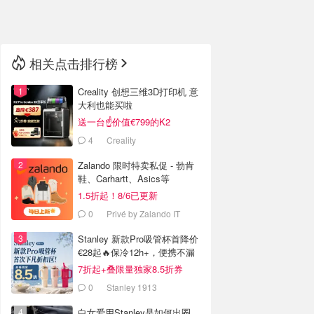
🇳🇿
新西兰
相关点击排行榜
Creality 创想三维3D打印机 意
大利也能买啦
送一台☝️价值€799的K2
Combo！
4
Creality
Zalando 限时特卖私促 - 勃肯
鞋、Carhartt、Asics等
1.5折起！8/6已更新
0
Privé by Zalando IT
Stanley 新款Pro吸管杯首降价
€28起🔥保冷12h+，便携不漏
水
7折起+叠限量独家8.5折券
0
Stanley 1913
白女爱用Stanley是如何出圈