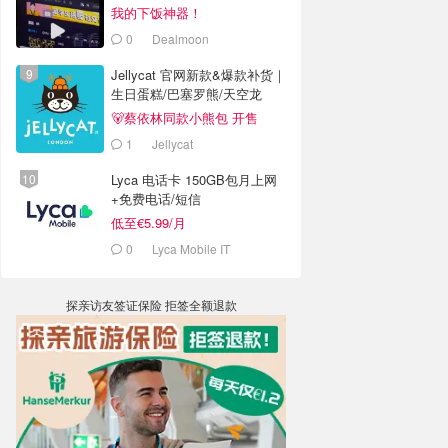
老板被判4年半
我的下饭神器！
0
Dealmoon
Jellycat 官网新款&爆款补货｜
生日蛋糕/巴塞罗熊/天空龙
🐻蔡依林同款小熊包 开售
1
Jellycat
Lyca 电话卡 150GB包月上网
+免费电话/短信
低至€5.99/月
0
Lyca Mobile IT
探亲访友签证保险 拒签全额退款