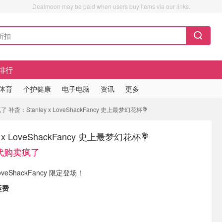
Dealmoon may be paid when users buy items via our links.
排行
/体育
个护健康
电子电脑
资讯
更多
补货：Stanley x LoveShackFancy 史上最梦幻花杯💐
 x LoveShackFancy 史上最梦幻花杯💐
 代购卖疯了
xLoveShackFancy 限定登场！
运费