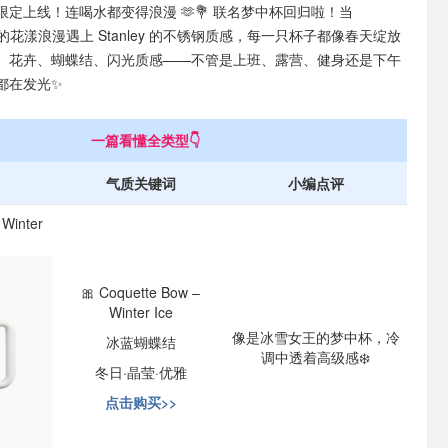
限定上线！连喝水都变得浪漫 🫶💐 联名梦中杯回归啦！当
ncy 的花漾浪漫遇上 Stanley 的不锈钢质感，每一只杯子都像春天绽放
、花卉、蝴蝶结、闪光质感——不管是上班、露营、健身还是下午
都在发光✨
一篇看懂全类型👇
气质关键词
小编点评
 Winter
🎀 Coquette Bow –
Winter Ice
像是冰雪女王的梦中杯，冷
冰蓝蝴蝶结
调中透着高级感❄️
冬日·晶莹·优雅
点击购买>>