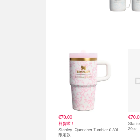
€70.00
€70.0
补货啦！
Stanley Quencher
20oz
Stanley Quencher Tumbler 0.89L
限定款