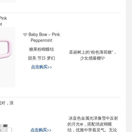
Pink
t
🩷 Baby Bow – Pink
Peppermint
糖果粉蝴蝶结
圣诞树上的“粉色薄荷糖”，
甜美·节日·梦幻
少女感爆棚🩷
点击购买>>
成对，浪
冰蓝色金属光泽像雪中反射
的月光❄️，搭配俏皮蝴蝶
点击购买>>
结，优雅中带着灵气。无论