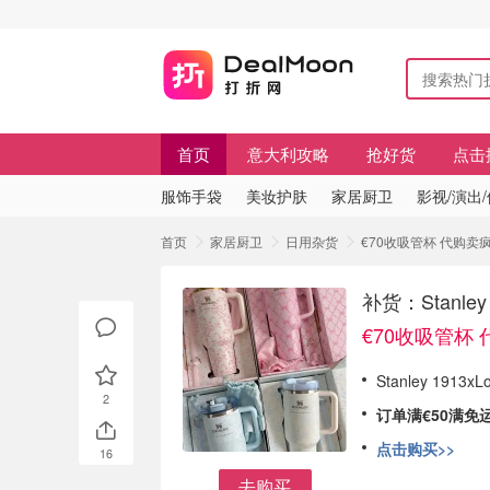
首页
意大利攻略
抢好货
点击
服饰手袋
美妆护肤
家居厨卫
影视/演出
首页
家居厨卫
日用杂货
€70收吸管杯 代购卖疯了 
补货：Stanley
€70收吸管杯
Stanley 1913
2
订单满€50满免
点击购买>>
16
去购买