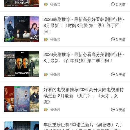
省钱君
3 天前
2026韩剧推荐 - 最新高分好看韩剧排行榜 -
8月最新：《财阀X刑警 第二季》终于回
归！
省钱君
3 天前
2026美剧推荐 - 最新必看高分美剧排行榜 -
8月最新: 《​​百年孤独》第二季回归！
省钱君
3 天前
好看的电视剧推荐2026-高分大陆电视剧持
续更新-8月最新:《九门》、《天才，女
友》
省钱君
3 天前
年度重磅巨制‼️💥诺兰新片《奥德赛》7月