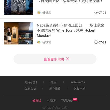
17日美国上映！众星云集！史诗感拉满！
省钱君
07-23
Napa最值得打卡的酒庄回归！一场让我舍
不得结束的 Wine Tour，就在 Robert
Mondavi
省钱君
07-21
查看更多攻略
联系我们
黑五
InRewards
隐私条款
用户协议
版权声明
触屏版
电脑版
下载App
contact@dazhe.de