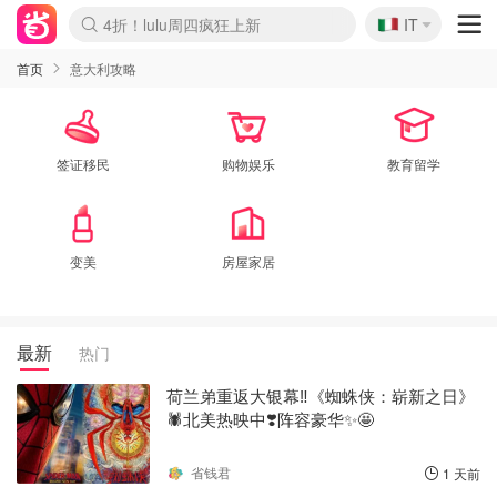
🇮🇹
4折！lulu周四疯狂上新
IT
Boticinal 夏促开抢！
速领！Stanley独家85折
Zalando 奥莱闪促！每日更新
首页
意大利攻略
签证移民
购物娱乐
教育留学
变美
房屋家居
最新
热门
荷兰弟重返大银幕‼️《蜘蛛侠：崭新之日》
🕷️北美热映中❣️阵容豪华✨🤩
省钱君
1 天前