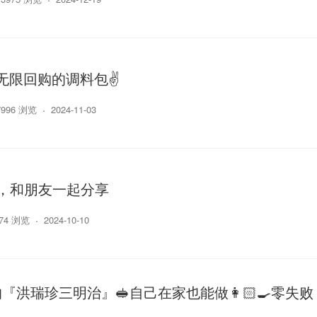
️无限回购的调料包✌️
7996 浏览
2024-11-03
，和朋友一起分享
674 浏览
2024-10-10
『洪瑞珍三明治』🥪自己在家也能做👩🏻‍🍳零失败