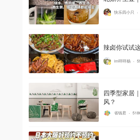
快乐四小只
辣卤你试试这
im咩咩杨
5
四季型家居｜
风？
省钱君
51