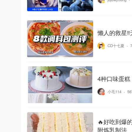
懒人的救星‼
CD十七夏
4种口味蛋糕
小毛114
5
🔥好吃到爆的
附炼乳制法