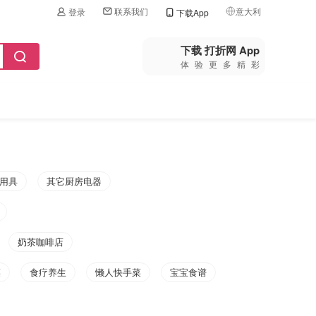
联系我们
意大利
登录
下载App
🇺🇸
美国
下载 打折网 App
体验更多精彩
🇨🇳
中国
🇨🇦
加拿大
🇬🇧
英国
🇩🇪
德国
用具
其它厨房电器
🇫🇷
法国
🇮🇹
意大利
奶茶咖啡店
🇦🇺
澳洲
菜
食疗养生
懒人快手菜
宝宝食谱
🇳🇿
新西兰