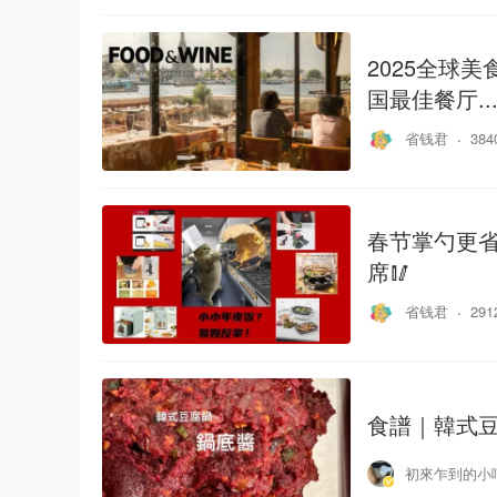
2025全球
国最佳餐厅....
省钱君
38
春节掌勺更省
席🥢
省钱君
29
食譜｜韓式
初來乍到的小