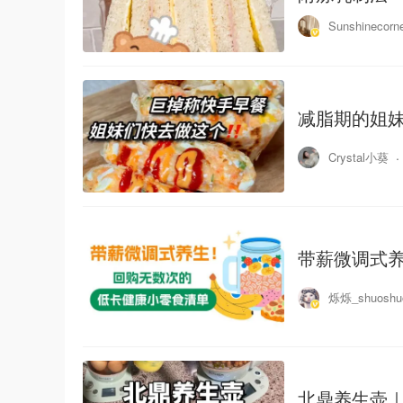
Sunshinecorn
减脂期的姐妹
Crystal小葵
带薪微调式养
烁烁_shuoshu
北鼎养生壶｜