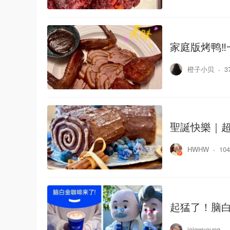
家庭版烤鸭‼
橙子小贝
3
聖誕快樂｜超
HWHW
10
起猛了！脑白
jojowyoung