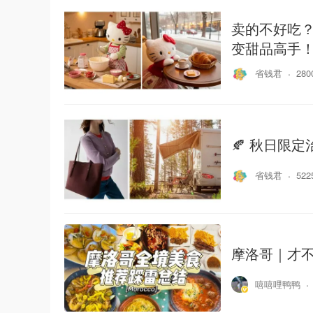
卖的不好吃？
变甜品高手！
省钱君
28
🍂 秋日限
省钱君
52
摩洛哥｜才不
嘻嘻哩鸭鸭