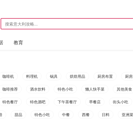
居
教育
咖啡机
料理机
锅具
烘焙用品
厨房布置
厨房
咖啡推荐
酒水饮料
特色小吃
懒人快手菜
其他美食
特色餐厅
特色酒吧
下午茶餐厅
早餐店
街头小吃
焙
甜品
特色小吃
中餐
西餐
日料
亚洲