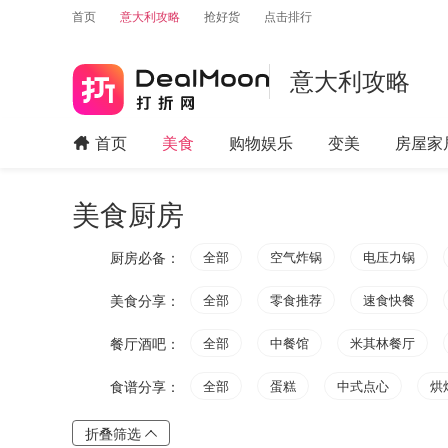
首页
意大利攻略
抢好货
点击排行
意大利攻略
首页
美食
购物娱乐
变美
房屋家
美食厨房
厨房必备：
全部
空气炸锅
电压力锅
美食分享：
全部
零食推荐
速食快餐
餐厅酒吧：
全部
中餐馆
米其林餐厅
食谱分享：
全部
蛋糕
中式点心
烘
折叠筛选