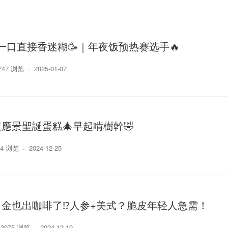
️一口直接香迷糊🥳｜年夜饭预热赛选手🔥
747 浏览
2025-01-07
應景聖誕蛋糕🎄早起啃樹幹🤣
44 浏览
2024-12-25
金也出咖啡了⁉️人参+美式？脆皮年轻人急需！
3975 浏览
2024-12-19