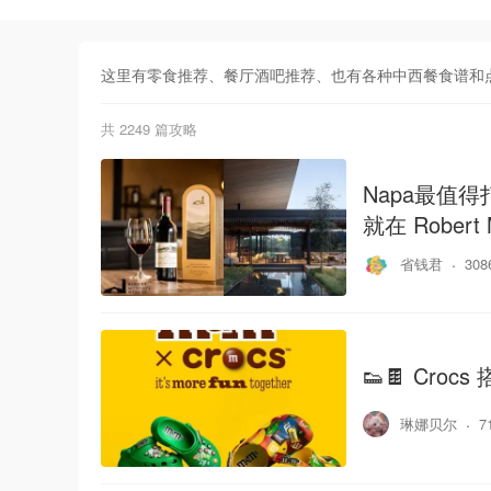
这里有零食推荐、餐厅酒吧推荐、也有各种中西餐食谱和
共
2249
篇攻略
Napa最值得
就在 Robert 
省钱君
30
👟🍫 Cro
琳娜贝尔
7