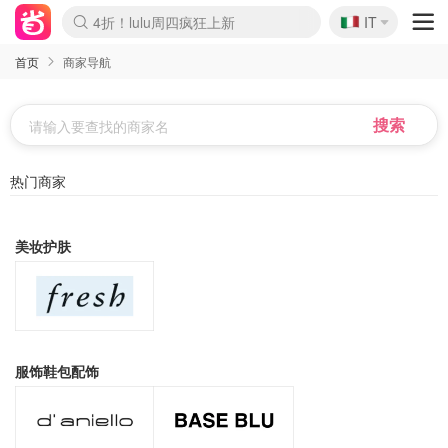
🇮🇹
4折！lulu周四疯狂上新
IT
Boticinal 夏促开抢！
速领！Stanley独家85折
Zalando 奥莱闪促！每日更新
首页
商家导航
热门商家
美妆护肤
服饰鞋包配饰