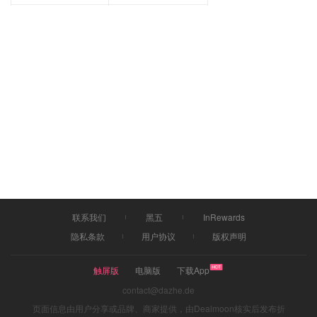
联系我们
黑五
InRewards
隐私条款
用户协议
版权声明
触屏版
电脑版
下载App
contact@dazhe.de
页面信息由用户分享或品牌、商家提供，由Dealmoon核实后发布折