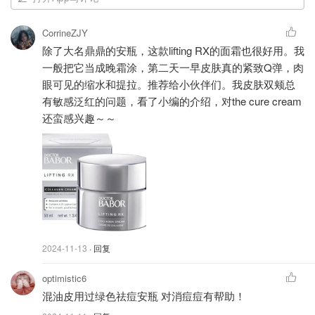
CorrineZJY
10D Hyaluronic Acid Ampoule Serum
除了大名鼎鼎的安瓶，这款lifting RX的面霜也很好用。我
Concentrate
一般把它当成晚霜涂，第二天一早皮肤真的紧致Q弹，肉
眼可见的缩水和提拉。推荐给小伙伴们。我皮肤双颊总
黑科技来啦~~干燥肌秒变水光肌的神！
有敏感泛红的问题，看了小编的介绍，对the cure cream
还蛮感兴趣～～
作为全球安瓶护肤的大佬，BABOR推出了这款全新的
Hydration 10D透明质酸安瓶精华，比之前超火的透明质酸
安瓶更强大。这款首次将10种不同分子结构的透明质酸、多
谷氨酸和三肽相结合，还特别添加了
BABOR的独家
BIOGEN植物精华
，这是BABOR科研的专利。
2024-11-13
· 回复
optimistic6
混油皮用过绿色祛痘安瓶 对消痘痘有帮助！