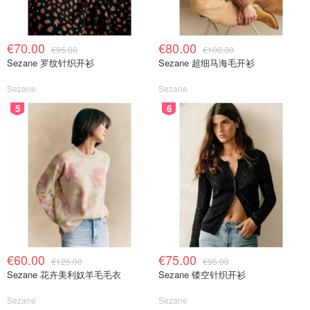
€70.00
€80.00
€95.00
€100.00
实拍
Sezane 罗纹针织开衫
Sezane 超细马海毛开衫
Sezane
Sezane
5
6
双头日夜分工合作~👍＋泵头设计干净又卫生！妥妥安心！
日用眼霜添加了透明质酸和咖啡因，
保湿并提亮眼周，消水
肿
。
而晚间眼霜则通过维生素F和高品质油类等滋养成分，在你
睡觉时为肌肤带来修复，
滋润消除眼纹
！
€60.00
€75.00
€125.00
€95.00
Sezane 花卉美利奴羊毛毛衣
Sezane 镂空针织开衫
Sezane
Sezane