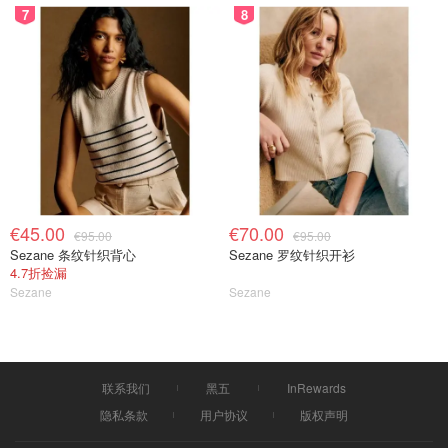
7
8
€45.00
€70.00
€95.00
€95.00
Sezane 条纹针织背心
Sezane 罗纹针织开衫
4.7折捡漏
Sezane
Sezane
实拍
眼部日霜和晚霜挤出来看着没有区别。 都是类似于酸奶的
联系我们
黑五
InRewards
质地，轻盈但是滋润度管够，也很好吸收。
隐私条款
用户协议
版权声明