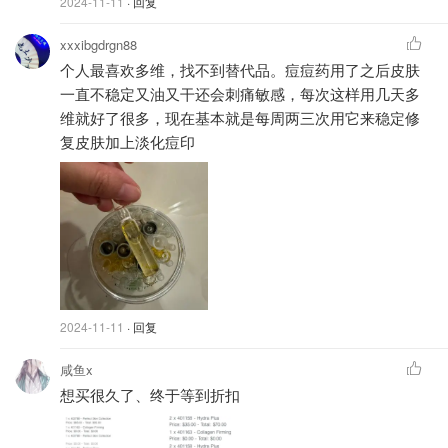
2024-11-11
· 回复
xxxibgdrgn88
个人最喜欢多维，找不到替代品。痘痘药用了之后皮肤
一直不稳定又油又干还会刺痛敏感，每次这样用几天多
维就好了很多，现在基本就是每周两三次用它来稳定修
复皮肤加上淡化痘印
实拍
功效
主打
彻底解决皮肤干燥问题
能够
激活皮肤的天然修复力
2024-11-11
· 回复
帮助
恢复肌肤的年轻活力
咸鱼x
别管。。就是连简单的补水产品也帮你堆满科技！！🐂
想买很久了、终于等到折扣