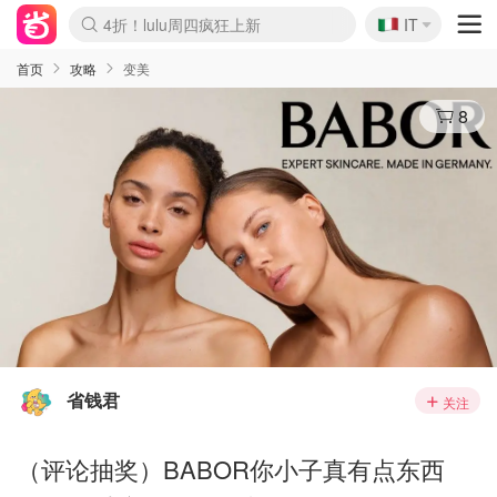
🇮🇹
4折！lulu周四疯狂上新
IT
Boticinal 夏促开抢！
速领！Stanley独家85折
Zalando 奥莱闪促！每日更新
首页
攻略
变美
8
省钱君
关注
（评论抽奖）BABOR你小子真有点东西