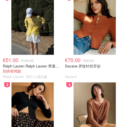
啊！？真的不要太方便了点。。
这款全新DOCTOR BABOR LIFTING双效眼部护理霜凭借
2.5%的四肽复合物和龙胆根提取物，能够有效
抚平眼周肌
肤
，对
减少黑眼圈和浮肿
也很有效果~
€51.00
€70.00
€120.00
€95.00
Ralph Lauren Ralph Lauren 男童亚麻衬衫
Sezane 罗纹针织开衫
刘亦菲同款
Ralph Lauren
2001人感兴趣
Sezane
3
4