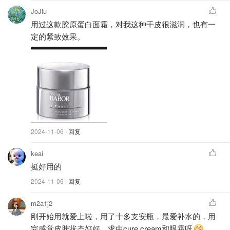
JoJiu
用过这款胶原蛋白面霜，对我这种干皮很滋润，也有一
打开后，盒子里面超级详细地说明了怎么开安瓶，并且附赠
定的紧致效果。
了开瓶器~不用担心玻璃瓶会刮伤手！
说是安瓶精华，但质地的流动性有多强你们自己看👇！跟精
华水没什么差别~~
涂起来没有别的保湿产品那种硅感！上脸完全不会粘腻，超
级无敌好吸收！
2024-11-06
· 回复
keai
什么时候用？
早上or晚上清洁后。
挺好用的
2024-11-06
· 回复
妆前用它打底，我发现底妆不那么容易暗沉了！到下午脸都
m2a1j2
是白净的！好惊喜~
刚开始用就爱上啦，用了十多支安瓶，最爱补水的，用
晚间用可以让你一扫白天的疲惫，皮肤像喝饱水了的感觉！
完感觉皮肤状态好好，求中cure cream和眼霜呀