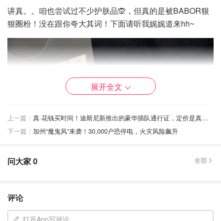
讲真。。咱也尝试过不少护肤品🙊，但真的是被BABOR狠
狠圈粉！没在跟你夸大其词！下面请听我娓娓道来hh~
展开全文
上一篇：
真·花钱买时间！迪斯尼新推出的豪华插队通行证，定价是真贵啊...
下一篇：
加州“魔鬼风”来袭！30,000户恐停电，火灾风险飙升
问大家
0
全部
评论
实拍
打开App写评论