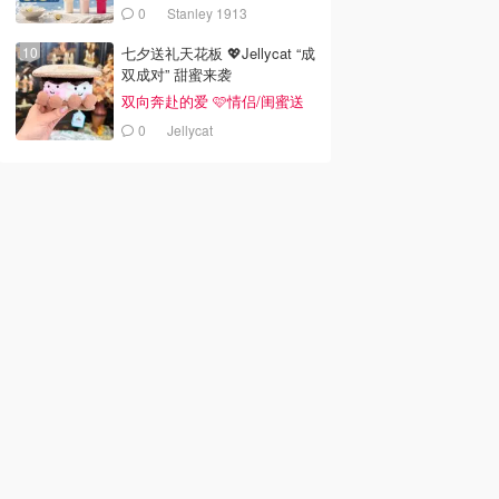
0
Stanley 1913
七夕送礼天花板 💖Jellycat “成
双成对” 甜蜜来袭
双向奔赴的爱 🩷情侣/闺蜜送
礼
0
Jellycat