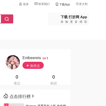
联系我们
意大利
登录
下载App
🇺🇸
美国
下载 打折网 App
体验更多精彩
🇨🇳
中国
🇨🇦
加拿大
🇬🇧
英国
🇩🇪
德国
Erdbeereis
1
🇫🇷
加关注
法国
🇮🇹
0
0
意大利
笔记
粉丝
🇦🇺
澳洲
点击排行榜
🇳🇿
新西兰
Hermes 盛夏新包上线 米色柳