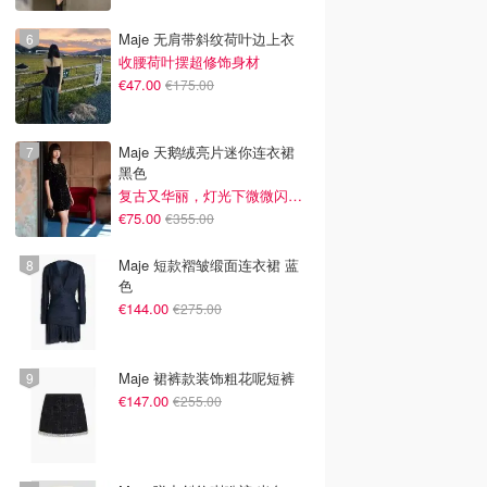
Maje 无肩带斜纹荷叶边上衣
收腰荷叶摆超修饰身材
€47.00
€175.00
Maje 天鹅绒亮片迷你连衣裙
黑色
复古又华丽，灯光下微微闪光~
€75.00
€355.00
Maje 短款褶皱缎面连衣裙 蓝
色
€144.00
€275.00
Maje 裙裤款装饰粗花呢短裤
€147.00
€255.00