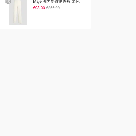
Maje 弹力斜纹喇叭裤 米色
€93.00
€255.00