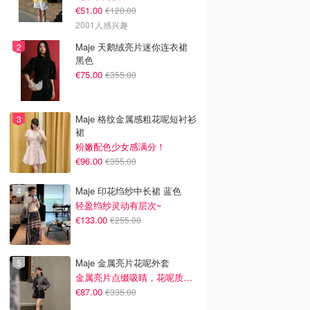
€51.00
€120.00
2001人感兴趣
Maje 天鹅绒亮片迷你连衣裙
黑色
€75.00
€355.00
Maje 格纹金属感粗花呢短衬衫
裙
粉嫩配色少女感满分！
€96.00
€355.00
Maje 印花绉纱中长裙 蓝色
轻盈绉纱灵动有层次~
€133.00
€255.00
Maje 金属亮片花呢外套
金属亮片点缀吸睛，花呢质感高级又显贵
€87.00
€335.00