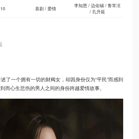
李知恩 / 边佑锡 / 鲁常泫
-10
喜剧 / 爱情
/ 孔升延
延
讲述了一个拥有一切的财阀女，却因身份仅为“平民”而感到
不到而心生悲伤的男人之间的身份跨越爱情故事。