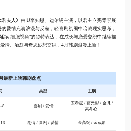
大君夫人》
由IU李知恩、边佑锡主演，以君主立宪背景展
份的爱情充满浪漫与反差，轻喜剧氛围中暗藏现实思考；
延续“细胞视角”的独特表达，在成长与恋爱交织中继续描
爱情、治愈与奇思妙想交织，4月韩剧浪漫上新！
4月最新上映韩剧盘点
间
类型
主演
安孝燮 / 蔡元彬 / 金汎 /
-2
喜剧 / 爱情
高斗心
-13
剧情 / 喜剧 / 爱情
金高银 / 金载原