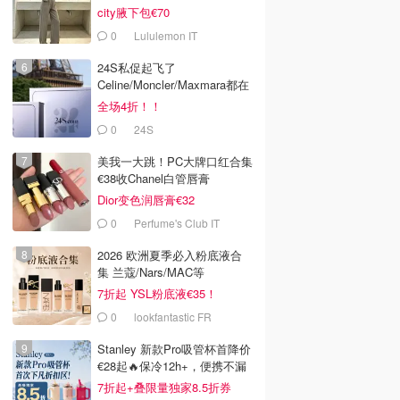
city腋下包€70
0
Lululemon IT
24S私促起飞了
Celine/Moncler/Maxmara都在
全场4折！！
0
24S
美我一大跳！PC大牌口红合集
€38收Chanel白管唇膏
Dior变色润唇膏€32
0
Perfume's Club IT
2026 欧洲夏季必入粉底液合
集 兰蔻/Nars/MAC等
7折起 YSL粉底液€35！
0
lookfantastic FR
Stanley 新款Pro吸管杯首降价
€28起🔥保冷12h+，便携不漏
水
7折起+叠限量独家8.5折券