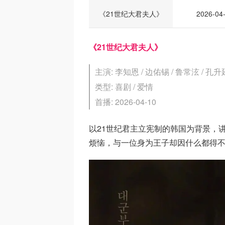
《21世纪大君夫人》
2026-04
《21世纪大君夫人》
主演: 李知恩 / 边佑锡 / 鲁常泫 / 孔升
类型: 喜剧 / 爱情
首播: 2026-04-10
以21世纪君主立宪制的韩国为背景，
烦恼，与一位身为王子却因什么都得