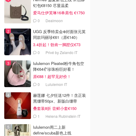
钉包€8150 尽显温柔
爱马仕伊芙琳16单肩包 €1750
0
Dealmoon
UGG 反季特卖会❄️封面张元英
同款玛丽珍€61（原€140）
3.4折起！勃肯一脚蹬仅€73
0
Privé by Zalando IT
lululemon Pleated粉牛角包空
降€64🥐珍珠粉巨好看！
原€88！超罕见好价！
0
Lululemon IT
赫莲娜 七夕狂送12件！含正装
黑绷带50px、新版白绷带
叠套装8折 尝鲜小套€150
1
Helena Rubinstein IT
lululemon周二上新
define/scuba新色上线