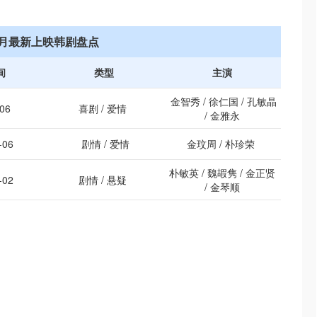
3月最新上映韩剧盘点
间
类型
主演
金智秀 / 徐仁国 / 孔敏晶
-06
喜剧 / 爱情
/ 金雅永
-06
剧情 / 爱情
金玟周 / 朴珍荣
朴敏英 / 魏嘏隽 / 金正贤
-02
剧情 / 悬疑
/ 金琴顺