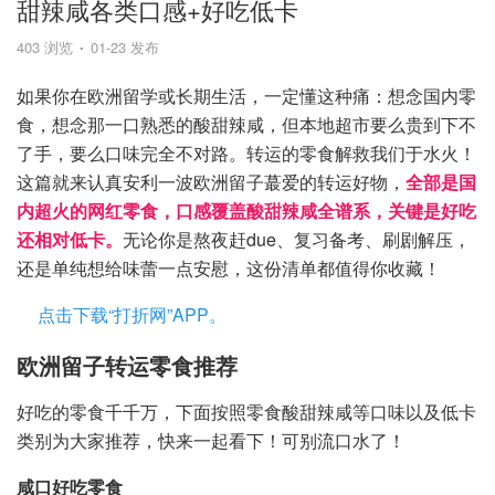
甜辣咸各类口感+好吃低卡
403 浏览
01-23 发布
如果你在欧洲留学或长期生活，一定懂这种痛：想念国内零
食，想念那一口熟悉的酸甜辣咸，但本地超市要么贵到下不
了手，要么口味完全不对路。转运的零食解救我们于水火！
这篇就来认真安利一波欧洲留子蕞爱的转运好物，
全部是国
内超火的网红零食，口感覆盖酸甜辣咸全谱系，关键是好吃
还相对低卡。
无论你是熬夜赶due、复习备考、刷剧解压，
还是单纯想给味蕾一点安慰，这份清单都值得你收藏！
点击下载“打折网”APP。
欧洲留子转运零食推荐
好吃的零食千千万，下面按照零食酸甜辣咸等口味以及低卡
类别为大家推荐，快来一起看下！可别流口水了！
咸口好吃零食