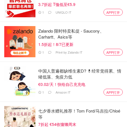
圈。
3.7折起 T恤低至€5.9
1
UNIQLO IT
APP打开
它是把肥瘦比例很好的猪肉慢慢煸到酥脆，
入口第一下是咔
嚓的脆感，随后就是浓浓的肉香和油脂香，但又不会腻。
味
道偏咸香，带点微微的甜，越嚼越香那种，拿来
当零食、配
Zalando 限时特卖私促 - Saucony、
泡面、拌饭都很绝
，对在欧洲想念“真肉味”的留子来说，杀
Carhartt、Asics等
伤力非常大！
1.5折起！8/7已更新
1
Privé by Zalando IT
APP打开
中国人普遍都缺维生素D? 💊经常觉得累、情
绪低落、免疫力低
€0.02/天！快给自己充充电
1
Amazon IT
APP打开
七夕香水赠礼推荐！Tom Ford/马吉拉/Chloé
等
7折起 €54收慵懒周末