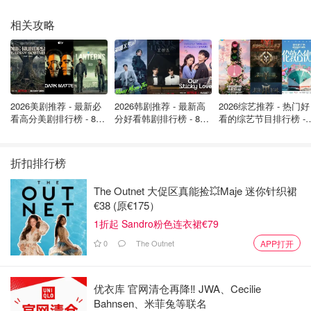
相关攻略
2026美剧推荐 - 最新必
2026韩剧推荐 - 最新高
2026综艺推荐 - 热门好
看高分美剧排行榜 - 8月
分好看韩剧排行榜 - 8月
看的综艺节目排行榜 - 
最新: 《​​足球教练 》第
最新：丁海寅《我的荒
月最新:《​​伦敦合伙人
四季回归！
糖恋爱 》上线❣️
回归啦
折扣排行榜
The Outnet 大促区真能捡💥Maje 迷你针织裙
€38 (原€175）
图片来源于@淘宝，版权属于原作者
1折起 Sandro粉色连衣裙€79
0
The Outnet
APP打开
脆哨
脆哨算是典型的“地方小吃被全国吃火”的代表，一开始是西
优衣库 官网清仓再降‼️ JWA、Cecilie
南地区火锅、粉面里的灵魂配角，后来被零食化之后直接出
Bahnsen、米菲兔等联名