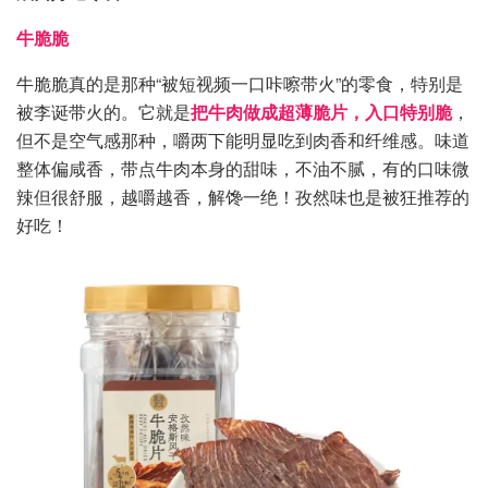
牛脆脆
牛脆脆真的是那种“被短视频一口咔嚓带火”的零食，特别是
被李诞带火的。它就是
把牛肉做成超薄脆片，入口特别脆
，
但不是空气感那种，嚼两下能明显吃到肉香和纤维感。味道
整体偏咸香，带点牛肉本身的甜味，不油不腻，有的口味微
辣但很舒服，越嚼越香，解馋一绝！孜然味也是被狂推荐的
好吃！