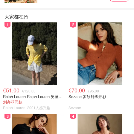
大家都在抢
1
2
€51.00
€70.00
€120.00
€95.00
Ralph Lauren Ralph Lauren 男童亚麻衬衫
Sezane 罗纹针织开衫
刘亦菲同款
Ralph Lauren
2001人感兴趣
Sezane
3
4
图片来源于@淘宝，版权属于原作者
维他命苏打饼干 火爆鱿鱼味