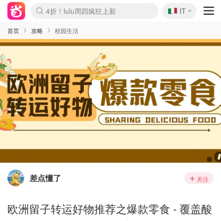
🇮🇹
4折！lulu周四疯狂上新
IT
Boticinal 夏促开抢！
速领！Stanley独家85折
Zalando 奥莱闪促！每日更新
首页
攻略
校园生活
差点懂了
关注
欧洲留子转运好物推荐之爆款零食 - 覆盖酸