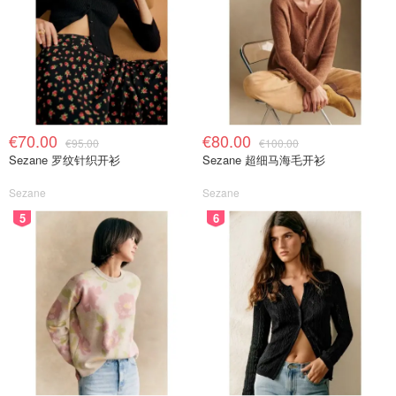
这个饼干我说实话是那种“本来随手拆一包，结果停不下来”
的类型。饼干不是规规矩矩的方块，都是不规则小片，咔嚓
一下特别脆。味道上，
先来一口咸香，后面浓郁的鱿鱼味，
真的有在吃小吃摊上鱿鱼那种感觉！
特别适合边追剧边咔咔
炫！
€70.00
€80.00
€95.00
€100.00
Sezane 罗纹针织开衫
Sezane 超细马海毛开衫
而且它明明味道很足，但不油，不会吃两片就腻。嘴馋想吃
重口又不想搞薯片那种油感的时候，这包真的很能打！
Sezane
Sezane
5
6