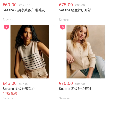
€60.00
€75.00
€125.00
€95.00
Sezane 花卉美利奴羊毛毛衣
Sezane 镂空针织开衫
Sezane
Sezane
7
8
图片来源于@淘宝，版权属于原作者
辣口好吃零食
山姆达棒棒娃麻辣牛肉
€45.00
€70.00
€95.00
€95.00
Sezane 条纹针织背心
Sezane 罗纹针织开衫
这款棒棒娃麻辣牛肉干是很多山姆招牌肉干之一！整体走的
4.7折捡漏
Sezane
Sezane
是地道
四川风味麻辣路线！吃起来辣香交织、越嚼越上头
。
吃了停不下来！