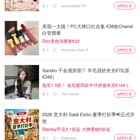
1
lookfantastic FR
APP打开
美我一大跳！PC大牌口红合集 €38收Chanel
图片来源于@淘宝，版权属于原作者
白管唇膏
Dior变色润唇膏€32
黑松露火腿苏打饼干
0
Perfume's Club IT
APP打开
这款山姆零食是真火啊！它把“高端食材×日常零食”组合做
到了大众口味里。
Sandro 千金感穿搭🤍 羊毛混纺夹克€72(原
€345）
黑松露独特的浓郁菌香配上火腿的咸香，让饼干的风味变得
低至1.5折！ 金玟庭同款牛仔拼接夹克€144 (原
层次丰富
，第一口就是清爽酥脆的口感，中间带出松露的微
€275）
地香和咸味火腿的厚重感，咸香不腻，越嚼越有层次。作为
2
The Outnet
APP打开
零食，它既不像普通苏打饼那样单一，也不全是重口味，
口
感清爽酥脆又有高级感
，追剧、配茶或拿来做拼盘都很合
2026 意大利 Saldi Estivi 夏季打折季📢正式开
适！
抢
Stanley罕见5.1折起 大牌墨镜5折起
1
Dealmoon
APP打开