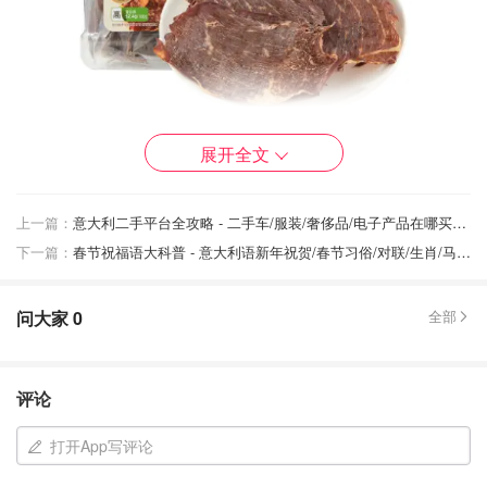
展开全文
图片来源于@淘宝，版权属于原作者
麻酱毛肚
上一篇：
意大利二手平台全攻略 - 二手车/服装/奢侈品/电子产品在哪买靠谱？买二手避雷指南
下一篇：
春节祝福语大科普 - 意大利语新年祝贺/春节习俗/对联/生肖/马年春节 中意对照
毛肚处理得很干净，口感是脆中带韧，不是橡皮那种假嚼
劲，越嚼越上头
。灵魂在于麻酱，芝麻香特别浓，带一点点
蒜香和微辣，整体咸香顺口
，真的有点在吃火锅蘸麻酱的感
问大家
0
全部
觉，对想念国内重口零食的留子来说，很容易一包不知不觉
就空了！
评论
打开App写评论