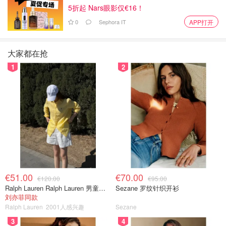
5折起 Nars眼影仅€16！
保存图片后VX扫一扫，或点击复制
0
Sephora IT
APP打开
DealmoonAu2
添加快报小编微信
大家都在抢
全网特价信息、澳洲资讯全面知
1
2
€51.00
€70.00
€120.00
€95.00
Ralph Lauren Ralph Lauren 男童亚麻衬衫
Sezane 罗纹针织开衫
刘亦菲同款
Ralph Lauren
2001人感兴趣
Sezane
3
4