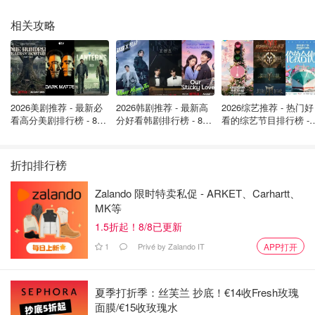
相关攻略
2026美剧推荐 - 最新必
2026韩剧推荐 - 最新高
2026综艺推荐 - 热门好
看高分美剧排行榜 - 8月
分好看韩剧排行榜 - 8月
看的综艺节目排行榜 - 
最新: 《​​足球教练 》第
最新：丁海寅《我的荒
月最新:《​​伦敦合伙人
四季回归！
糖恋爱 》上线❣️
回归啦
折扣排行榜
Zalando 限时特卖私促 - ARKET、Carhartt、
雪上加霜的是，AI黑客技术也在突破。本周，AI公司
MK等
Anthropic甚至因为其新模型“Claude Mythos”查找漏洞的能
1.5折起！8/8已更新
力太强、太危险，而拒绝向公众发布，并联合谷歌、微软启
1
Privé by Zalando IT
APP打开
动了紧急防御项目。
2029年听起来还远，但对网络安全来说，已是迫在眉睫。
夏季打折季：丝芙兰 抄底！€14收Fresh玫瑰
你的数字生活，准备好迎接这场量子风暴了吗？
面膜/€15收玫瑰水