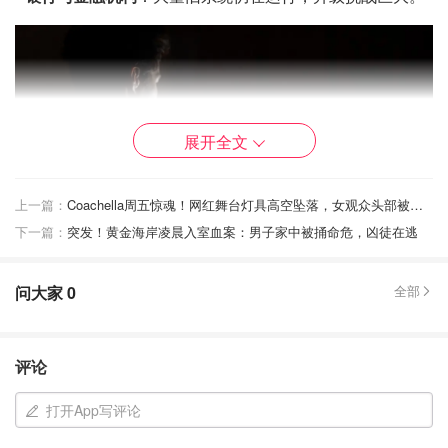
展开全文
上一篇：
Coachella周五惊魂！网红舞台灯具高空坠落，女观众头部被砸开，现场全是血
下一篇：
突发！黄金海岸凌晨入室血案：男子家中被捅命危，凶徒在逃
目前，全球正由美国国家标准与技术研究院（NIST）牵
问大家
0
全部
头，研发能抵御量子攻击的“后量子加密技术”。新算法已经
选定，它运行在普通电脑上，但能防住量子计算机。
评论
然而，悉尼科技大学的迈克尔·布雷姆纳教授担心，澳大利
亚企业的行动速度可能跟不上威胁。替换遍布各处的老旧
打开App写评论
“遗留系统”，是一项艰巨工程。