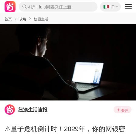
🇮🇹
4折！lulu周四疯狂上新
IT
Boticinal 夏促开抢！
速领！Stanley独家85折
Zalando 奥莱闪促！每日更新
首页
攻略
校园生活
纽澳生活速报
关注
⚠️量子危机倒计时！2029年，你的网银密