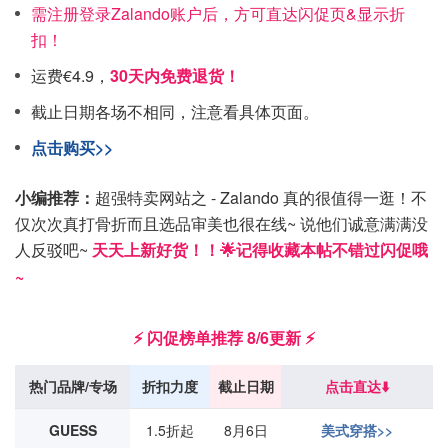
需注册登录Zalando账户后，方可直达闪促页&显示折
扣！
运费€4.9，
30天内免费退货！
截止日期各场不相同，注意看具体页面。
点击购买>>
小编推荐：
超强特卖网站之 - Zalando 真的很值得一逛！不
仅次次真打骨折而且选品审美也很在线~ 说他们诚意满满没
人反驳吧~
天天上新好货！！🌟记得收藏本帖不错过闪促哦
~
⚡️ 闪促榜单推荐 8/6更新 ⚡️
热门品牌/专场
折扣力度
截止
日期
点击直达⬇️
GUESS
1.5折起
8月6日
美式穿搭>>