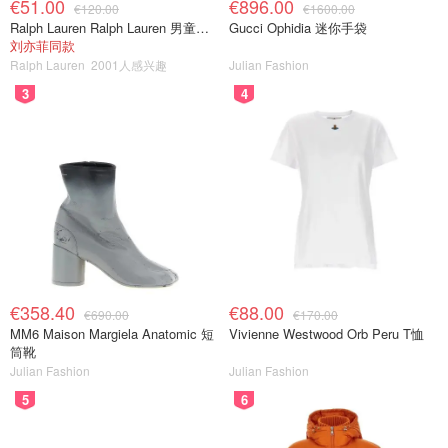
€51.00
€896.00
€120.00
€1600.00
Ralph Lauren Ralph Lauren 男童亚麻衬衫
Gucci Ophidia 迷你手袋
刘亦菲同款
Ralph Lauren
2001人感兴趣
Julian Fashion
3
4
€358.40
€88.00
€690.00
€170.00
MM6 Maison Margiela Anatomic 短
Vivienne Westwood Orb Peru T恤
筒靴
Julian Fashion
Julian Fashion
5
6