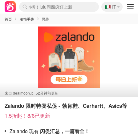
🇮🇹
4折！lulu周四疯狂上新
IT
Boticinal 夏促开抢！
速领！Stanley独家85折
Zalando 奥莱闪促！每日更新
首页
服饰手袋
男装
来自
dealmoon.it
52分钟前更新
Zalando 限时特卖私促 - 勃肯鞋、Carhartt、Asics等
1.5折起！8/6已更新
Zalando 现有
闪促汇总，一篇看全！