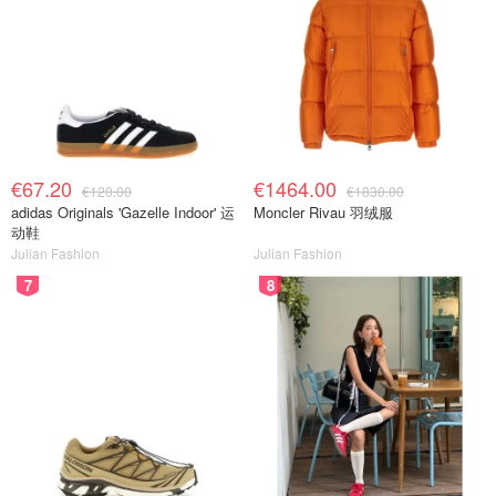
€67.20
€1464.00
€120.00
€1830.00
adidas Originals 'Gazelle Indoor' 运
Moncler Rivau 羽绒服
动鞋
Julian Fashion
Julian Fashion
7
8